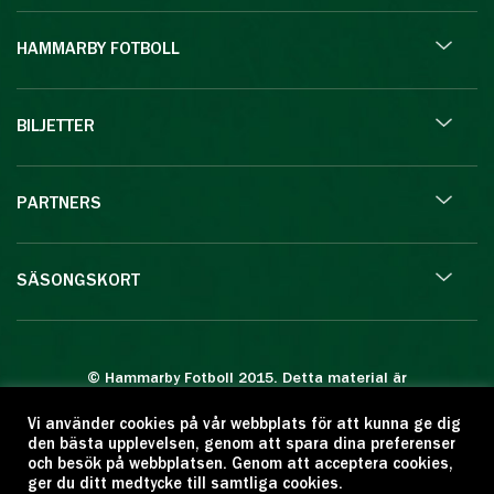
HAMMARBY FOTBOLL
BILJETTER
PARTNERS
SÄSONGSKORT
© Hammarby Fotboll 2015. Detta material är
skyddat enligt lagen om upphovsrätt.
Vi använder cookies på vår webbplats för att kunna ge dig
Eftertryck eller annan kopiering är förbjuden.
den bästa upplevelsen, genom att spara dina preferenser
Citera oss gärna men ange källan:
och besök på webbplatsen. Genom att acceptera cookies,
ger du ditt medtycke till samtliga cookies.
www.hammarbyfotboll.se. Ansvarig utgivare: