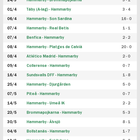
24/3
Hammarby - Brommapojkarna
3 - 1
FUTSAL DAM
01/4
Täby (A-lag) - Hammarby
3 - 4
06/4
Hammarby - Son Sardina
16 - 0
07/4
Hammarby - Real Betis
1 - 1
07/4
Benfica - Hammarby
2 - 2
08/4
Hammarby - Platges de Calvià
20 - 0
08/4
Atlético Madrid - Hammarby
2 - 0
09/4
Collerense - Hammarby
0 - 7
16/4
Sundsvalls DFF - Hammarby
1 - 8
25/4
Hammarby - Djurgården
5 - 0
07/5
Piteå - Hammarby
0 - 7
14/5
Hammarby - Umeå IK
2 - 2
23/5
Brommapojkarna - Hammarby
5 - 3
30/5
Hammarby - Älvsjö
8 - 1
04/6
Bollstanäs - Hammarby
1 - 7