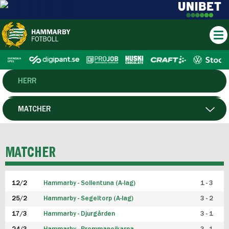
HERR
DAM
MATCHER
HTFF
SPELARE
MATCHER
P19
12/2
Hammarby - Sollentuna (A-lag)
1 - 3
F19
25/2
Hammarby - Segeltorp (A-lag)
3 - 2
FUTSAL HERR
17/3
Hammarby - Djurgården
3 - 1