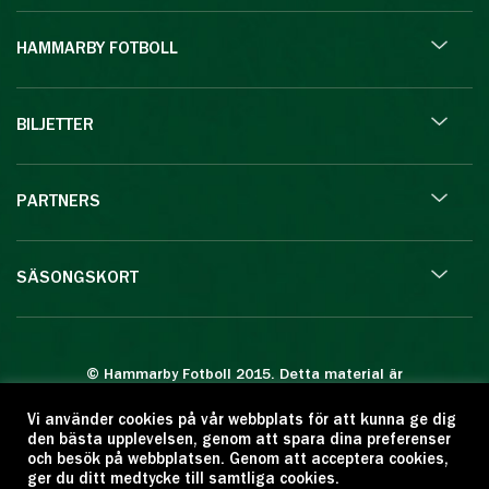
HAMMARBY FOTBOLL
BILJETTER
PARTNERS
SÄSONGSKORT
© Hammarby Fotboll 2015. Detta material är
skyddat enligt lagen om upphovsrätt.
Vi använder cookies på vår webbplats för att kunna ge dig
Eftertryck eller annan kopiering är förbjuden.
den bästa upplevelsen, genom att spara dina preferenser
Citera oss gärna men ange källan:
och besök på webbplatsen. Genom att acceptera cookies,
ger du ditt medtycke till samtliga cookies.
www.hammarbyfotboll.se. Ansvarig utgivare: