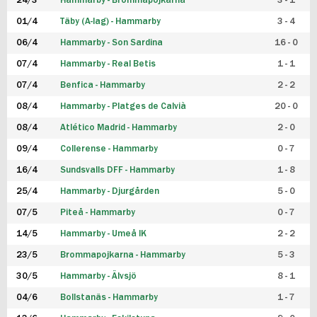
24/3
Hammarby - Brommapojkarna
3 - 1
FUTSAL DAM
01/4
Täby (A-lag) - Hammarby
3 - 4
06/4
Hammarby - Son Sardina
16 - 0
07/4
Hammarby - Real Betis
1 - 1
07/4
Benfica - Hammarby
2 - 2
08/4
Hammarby - Platges de Calvià
20 - 0
08/4
Atlético Madrid - Hammarby
2 - 0
09/4
Collerense - Hammarby
0 - 7
16/4
Sundsvalls DFF - Hammarby
1 - 8
25/4
Hammarby - Djurgården
5 - 0
07/5
Piteå - Hammarby
0 - 7
14/5
Hammarby - Umeå IK
2 - 2
23/5
Brommapojkarna - Hammarby
5 - 3
30/5
Hammarby - Älvsjö
8 - 1
04/6
Bollstanäs - Hammarby
1 - 7