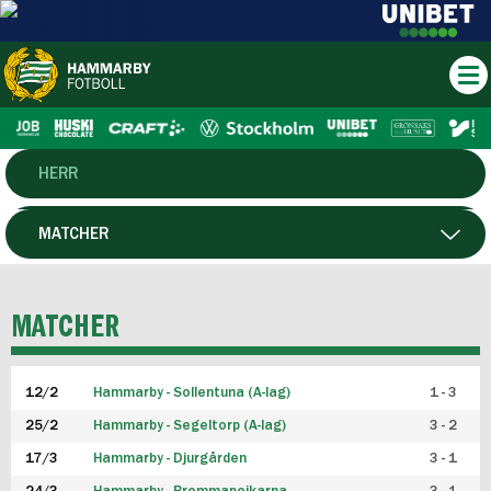
HERR
DAM
MATCHER
HTFF
SPELARE
MATCHER
P19
12/2
Hammarby - Sollentuna (A-lag)
1 - 3
F19
25/2
Hammarby - Segeltorp (A-lag)
3 - 2
FUTSAL HERR
17/3
Hammarby - Djurgården
3 - 1