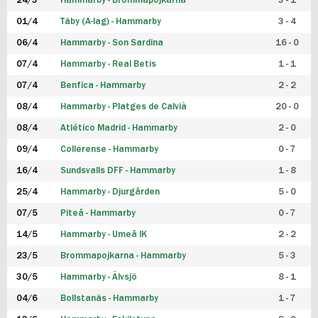
24/3
Hammarby - Brommapojkarna
3 - 1
FUTSAL DAM
01/4
Täby (A-lag) - Hammarby
3 - 4
06/4
Hammarby - Son Sardina
16 - 0
07/4
Hammarby - Real Betis
1 - 1
07/4
Benfica - Hammarby
2 - 2
08/4
Hammarby - Platges de Calvià
20 - 0
08/4
Atlético Madrid - Hammarby
2 - 0
09/4
Collerense - Hammarby
0 - 7
16/4
Sundsvalls DFF - Hammarby
1 - 8
25/4
Hammarby - Djurgården
5 - 0
07/5
Piteå - Hammarby
0 - 7
14/5
Hammarby - Umeå IK
2 - 2
23/5
Brommapojkarna - Hammarby
5 - 3
30/5
Hammarby - Älvsjö
8 - 1
04/6
Bollstanäs - Hammarby
1 - 7