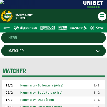
HERR
DAM
MATCHER
HTFF
SPELARE
MATCHER
P19
12/2
Hammarby - Sollentuna (A-lag)
1 - 3
F19
25/2
Hammarby - Segeltorp (A-lag)
3 - 2
FUTSAL HERR
17/3
Hammarby - Djurgården
3 - 1