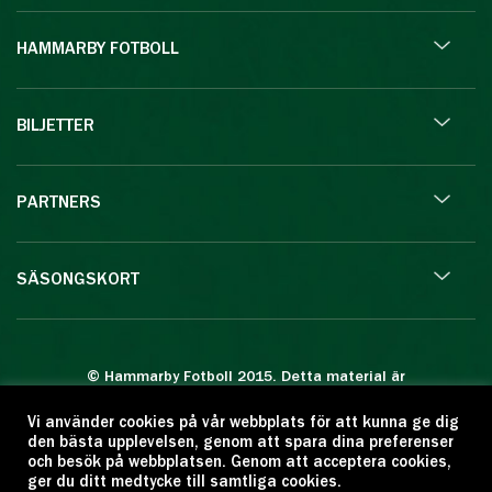
HAMMARBY FOTBOLL
BILJETTER
PARTNERS
SÄSONGSKORT
© Hammarby Fotboll 2015. Detta material är
skyddat enligt lagen om upphovsrätt.
Vi använder cookies på vår webbplats för att kunna ge dig
Eftertryck eller annan kopiering är förbjuden.
den bästa upplevelsen, genom att spara dina preferenser
Citera oss gärna men ange källan:
och besök på webbplatsen. Genom att acceptera cookies,
ger du ditt medtycke till samtliga cookies.
www.hammarbyfotboll.se. Ansvarig utgivare: