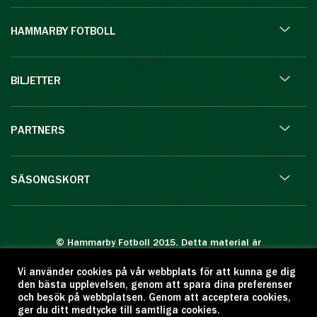
HAMMARBY FOTBOLL
BILJETTER
PARTNERS
SÄSONGSKORT
© Hammarby Fotboll 2015. Detta material är
skyddat enligt lagen om upphovsrätt.
Vi använder cookies på vår webbplats för att kunna ge dig
Eftertryck eller annan kopiering är förbjuden.
den bästa upplevelsen, genom att spara dina preferenser
Citera oss gärna men ange källan:
och besök på webbplatsen. Genom att acceptera cookies,
ger du ditt medtycke till samtliga cookies.
www.hammarbyfotboll.se. Ansvarig utgivare: