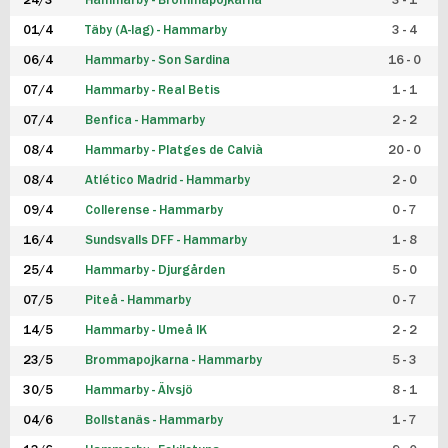
24/3
Hammarby - Brommapojkarna
3 - 1
FUTSAL DAM
01/4
Täby (A-lag) - Hammarby
3 - 4
06/4
Hammarby - Son Sardina
16 - 0
07/4
Hammarby - Real Betis
1 - 1
07/4
Benfica - Hammarby
2 - 2
08/4
Hammarby - Platges de Calvià
20 - 0
08/4
Atlético Madrid - Hammarby
2 - 0
09/4
Collerense - Hammarby
0 - 7
16/4
Sundsvalls DFF - Hammarby
1 - 8
25/4
Hammarby - Djurgården
5 - 0
07/5
Piteå - Hammarby
0 - 7
14/5
Hammarby - Umeå IK
2 - 2
23/5
Brommapojkarna - Hammarby
5 - 3
30/5
Hammarby - Älvsjö
8 - 1
04/6
Bollstanäs - Hammarby
1 - 7