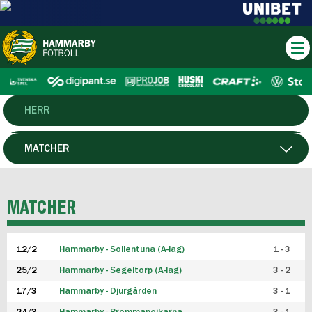
HERR
DAM
MATCHER
HTFF
SPELARE
MATCHER
P19
12/2
Hammarby - Sollentuna (A-lag)
1 - 3
F19
25/2
Hammarby - Segeltorp (A-lag)
3 - 2
FUTSAL HERR
17/3
Hammarby - Djurgården
3 - 1