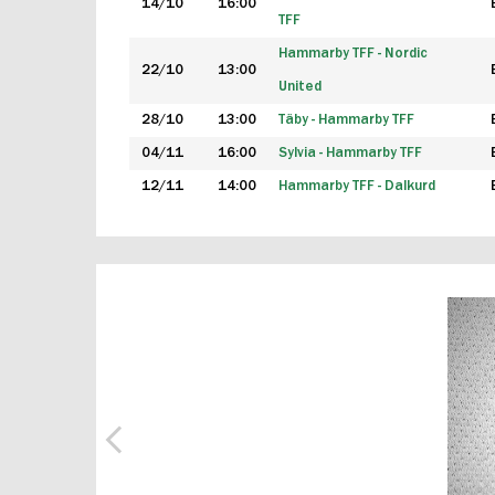
14/10
16:00
TFF
Hammarby TFF - Nordic
22/10
13:00
United
28/10
13:00
Täby - Hammarby TFF
04/11
16:00
Sylvia - Hammarby TFF
12/11
14:00
Hammarby TFF - Dalkurd