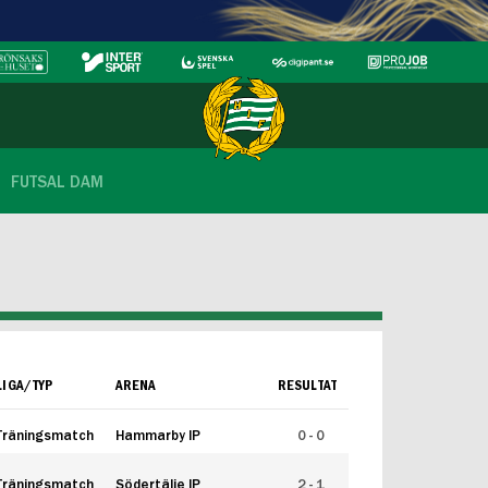
FUTSAL DAM
LIGA/TYP
ARENA
RESULTAT
Träningsmatch
Hammarby IP
0 - 0
Träningsmatch
Södertälje IP
2 - 1