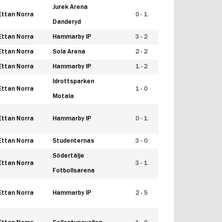
Jurek Arena
Ettan Norra
0 - 1
Danderyd
Ettan Norra
Hammarby IP
3 - 2
Ettan Norra
Sola Arena
2 - 2
Ettan Norra
Hammarby IP
1 - 2
Idrottsparken
Ettan Norra
1 - 0
Motala
Ettan Norra
Hammarby IP
0 - 1
Ettan Norra
Studenternas
3 - 0
Södertälje
Ettan Norra
3 - 1
Fotbollsarena
Ettan Norra
Hammarby IP
2 - 5