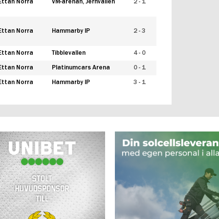
Ettan Norra
VM-arenan, Jernvallen
2 - 1
Ettan Norra
Hammarby IP
2 - 3
Ettan Norra
Tibblevallen
4 - 0
Ettan Norra
Platinumcars Arena
0 - 1
Ettan Norra
Hammarby IP
3 - 1