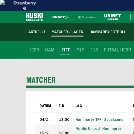
AKTUELLT
MATCHER / LAGEN
HAMMARBY FOTBOLL
HERR
DAM
HTFF
P19
F19
FUTSAL HERR
MATCHER
DATUM
TID
LAG
04/2
13:00
Hammarby TFF - Stocksund
Nordic United - Hammarby
12/2
13:00