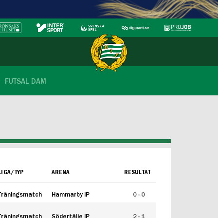
FUTSAL DAM
LIGA/TYP
ARENA
RESULTAT
Träningsmatch
Hammarby IP
0 - 0
Träningsmatch
Södertälje IP
2 - 1