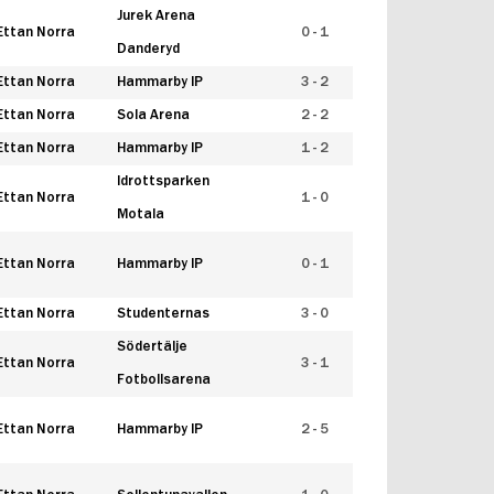
Jurek Arena
Ettan Norra
0 - 1
Danderyd
Ettan Norra
Hammarby IP
3 - 2
Ettan Norra
Sola Arena
2 - 2
Ettan Norra
Hammarby IP
1 - 2
Idrottsparken
Ettan Norra
1 - 0
Motala
Ettan Norra
Hammarby IP
0 - 1
Ettan Norra
Studenternas
3 - 0
Södertälje
Ettan Norra
3 - 1
Fotbollsarena
Ettan Norra
Hammarby IP
2 - 5