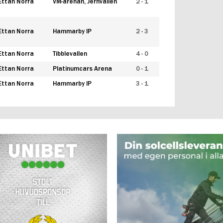
Ettan Norra
VM-arenan, Jernvallen
2 - 1
Ettan Norra
Hammarby IP
2 - 3
Ettan Norra
Tibblevallen
4 - 0
Ettan Norra
Platinumcars Arena
0 - 1
Ettan Norra
Hammarby IP
3 - 1