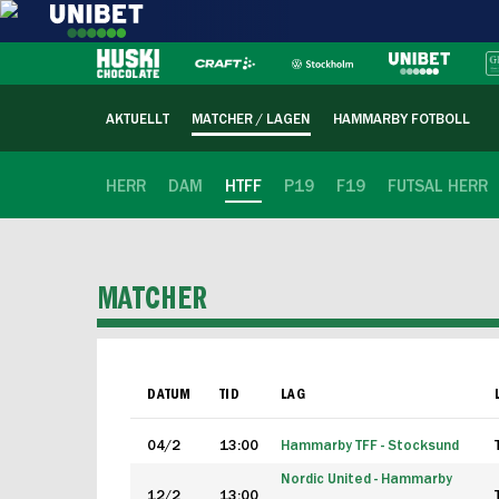
AKTUELLT
MATCHER / LAGEN
HAMMARBY FOTBOLL
HERR
DAM
HTFF
P19
F19
FUTSAL HERR
MATCHER
DATUM
TID
LAG
04/2
13:00
Hammarby TFF - Stocksund
Nordic United - Hammarby
12/2
13:00