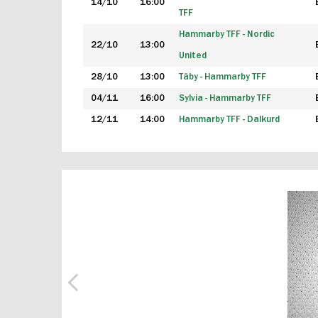
14/10
16:00
TFF
Hammarby TFF - Nordic
22/10
13:00
United
28/10
13:00
Täby - Hammarby TFF
04/11
16:00
Sylvia - Hammarby TFF
12/11
14:00
Hammarby TFF - Dalkurd