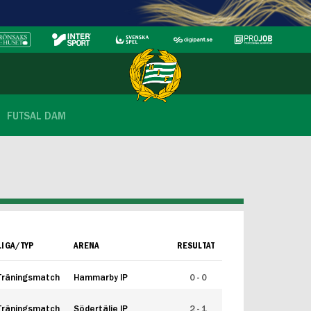
FUTSAL DAM
LIGA/TYP
ARENA
RESULTAT
Träningsmatch
Hammarby IP
0 - 0
Träningsmatch
Södertälje IP
2 - 1