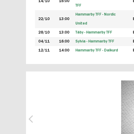
14/10
16:00
TFF
Hammarby TFF - Nordic
22/10
13:00
United
28/10
13:00
Täby - Hammarby TFF
04/11
16:00
Sylvia - Hammarby TFF
12/11
14:00
Hammarby TFF - Dalkurd