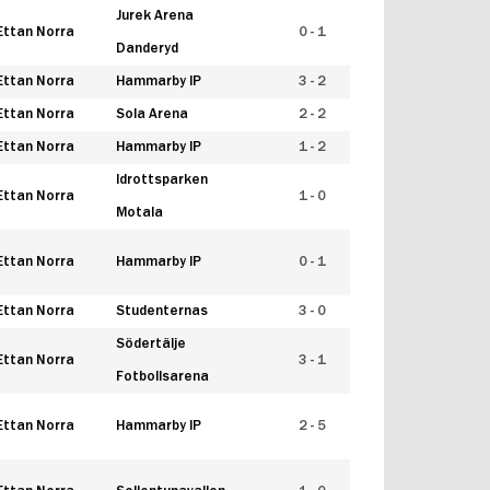
Jurek Arena
Ettan Norra
0 - 1
Danderyd
Ettan Norra
Hammarby IP
3 - 2
Ettan Norra
Sola Arena
2 - 2
Ettan Norra
Hammarby IP
1 - 2
Idrottsparken
Ettan Norra
1 - 0
Motala
Ettan Norra
Hammarby IP
0 - 1
Ettan Norra
Studenternas
3 - 0
Södertälje
Ettan Norra
3 - 1
Fotbollsarena
Ettan Norra
Hammarby IP
2 - 5