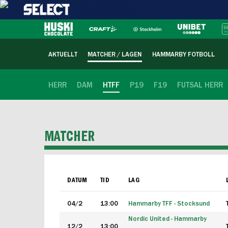
AKTUELLT
MATCHER / LAGEN
HAMMARBY FOTBOLL
HERR
DAM
HTFF
P19
F19
FUTSAL HERR
MATCHER
DATUM
TID
LAG
04/2
13:00
Hammarby TFF - Stocksund
Nordic United - Hammarby
12/2
13:00