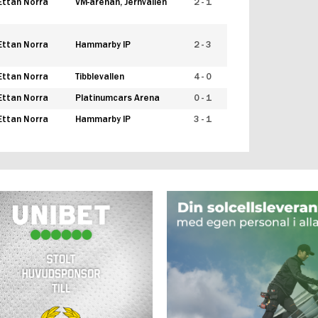
Ettan Norra
VM-arenan, Jernvallen
2 - 1
Ettan Norra
Hammarby IP
2 - 3
Ettan Norra
Tibblevallen
4 - 0
Ettan Norra
Platinumcars Arena
0 - 1
Ettan Norra
Hammarby IP
3 - 1