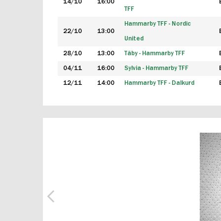
14/10
16:00
TFF
Hammarby TFF - Nordic
22/10
13:00
United
28/10
13:00
Täby - Hammarby TFF
04/11
16:00
Sylvia - Hammarby TFF
12/11
14:00
Hammarby TFF - Dalkurd