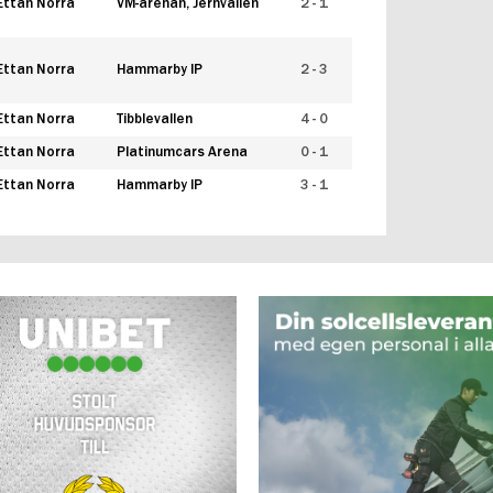
Ettan Norra
VM-arenan, Jernvallen
2 - 1
Ettan Norra
Hammarby IP
2 - 3
Ettan Norra
Tibblevallen
4 - 0
Ettan Norra
Platinumcars Arena
0 - 1
Ettan Norra
Hammarby IP
3 - 1