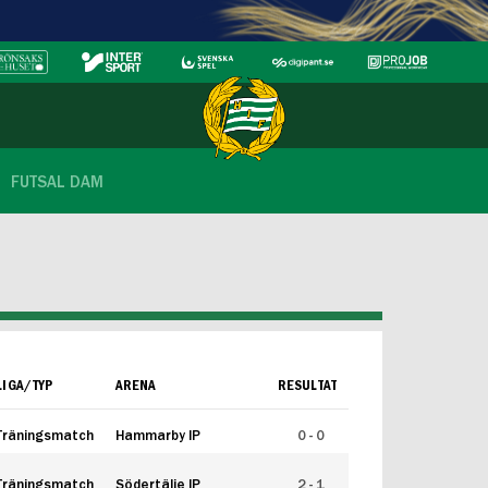
FUTSAL DAM
LIGA/TYP
ARENA
RESULTAT
Träningsmatch
Hammarby IP
0 - 0
Träningsmatch
Södertälje IP
2 - 1