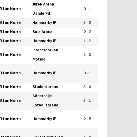
Jurek Arena
Ettan Norra
0 - 1
Danderyd
Ettan Norra
Hammarby IP
3 - 2
Ettan Norra
Sola Arena
2 - 2
Ettan Norra
Hammarby IP
1 - 2
Idrottsparken
Ettan Norra
1 - 0
Motala
Ettan Norra
Hammarby IP
0 - 1
Ettan Norra
Studenternas
3 - 0
Södertälje
Ettan Norra
3 - 1
Fotbollsarena
Ettan Norra
Hammarby IP
2 - 5