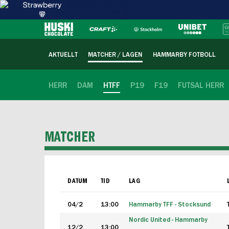
AKTUELLT
MATCHER / LAGEN
HAMMARBY FOTBOLL
HERR
DAM
HTFF
P19
F19
FUTSAL HERR
MATCHER
DATUM
TID
LAG
04/2
13:00
Hammarby TFF - Stocksund
Nordic United - Hammarby
12/2
13:00