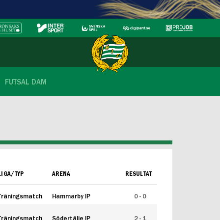
FUTSAL DAM
LIGA/TYP
ARENA
RESULTAT
Träningsmatch
Hammarby IP
0 - 0
Träningsmatch
Södertälje IP
2 - 1