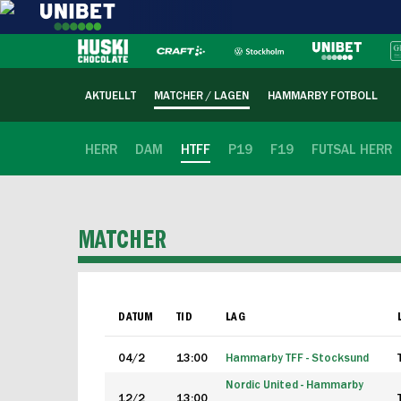
AKTUELLT
MATCHER / LAGEN
HAMMARBY FOTBOLL
HERR
DAM
HTFF
P19
F19
FUTSAL HERR
MATCHER
DATUM
TID
LAG
04/2
13:00
Hammarby TFF - Stocksund
Nordic United - Hammarby
12/2
13:00