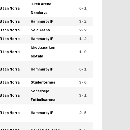
Jurek Arena
Ettan Norra
0 - 1
Danderyd
Ettan Norra
Hammarby IP
3 - 2
Ettan Norra
Sola Arena
2 - 2
Ettan Norra
Hammarby IP
1 - 2
Idrottsparken
Ettan Norra
1 - 0
Motala
Ettan Norra
Hammarby IP
0 - 1
Ettan Norra
Studenternas
3 - 0
Södertälje
Ettan Norra
3 - 1
Fotbollsarena
Ettan Norra
Hammarby IP
2 - 5