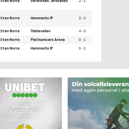
Ettan Norra
VM-arenan, Jernvallen
2 - 1
Ettan Norra
Hammarby IP
2 - 3
Ettan Norra
Tibblevallen
4 - 0
Ettan Norra
Platinumcars Arena
0 - 1
Ettan Norra
Hammarby IP
3 - 1