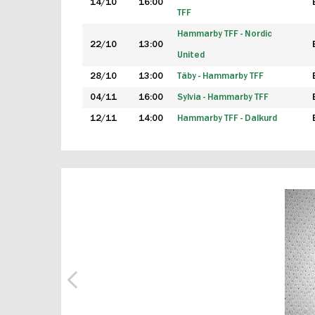
14/10
16:00
TFF
Hammarby TFF - Nordic
22/10
13:00
United
28/10
13:00
Täby - Hammarby TFF
04/11
16:00
Sylvia - Hammarby TFF
12/11
14:00
Hammarby TFF - Dalkurd