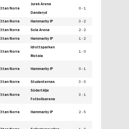
Jurek Arena
Ettan Norra
0 - 1
Danderyd
Ettan Norra
Hammarby IP
3 - 2
Ettan Norra
Sola Arena
2 - 2
Ettan Norra
Hammarby IP
1 - 2
Idrottsparken
Ettan Norra
1 - 0
Motala
Ettan Norra
Hammarby IP
0 - 1
Ettan Norra
Studenternas
3 - 0
Södertälje
Ettan Norra
3 - 1
Fotbollsarena
Ettan Norra
Hammarby IP
2 - 5