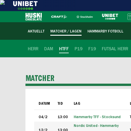
AKTUELLT
MATCHER / LAGEN
HAMMARBY FOTBOLL
HERR
DAM
HTFF
P19
F19
FUTSAL HERR
MATCHER
DATUM
TID
LAG
04/2
13:00
Hammarby TFF - Stocksund
Nordic United - Hammarby
12/2
13:00