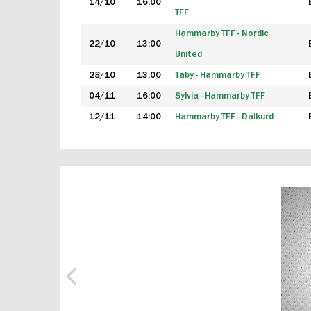
14/10
16:00
TFF
Hammarby TFF - Nordic
22/10
13:00
United
28/10
13:00
Täby - Hammarby TFF
04/11
16:00
Sylvia - Hammarby TFF
12/11
14:00
Hammarby TFF - Dalkurd