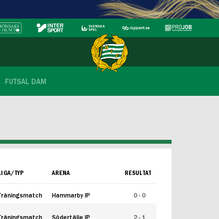
FUTSAL DAM
LIGA/TYP
ARENA
RESULTAT
Träningsmatch
Hammarby IP
0 - 0
Träningsmatch
Södertälje IP
2 - 1