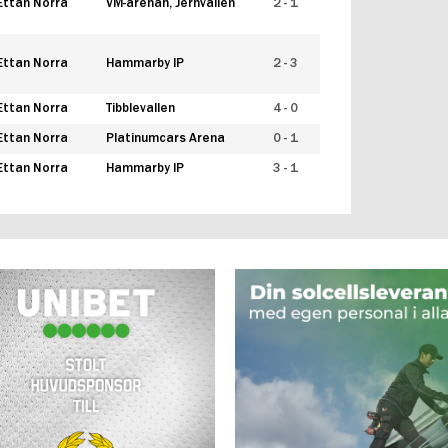
Ettan Norra
VM-arenan, Jernvallen
2 - 1
Ettan Norra
Hammarby IP
2 - 3
Ettan Norra
Tibblevallen
4 - 0
Ettan Norra
Platinumcars Arena
0 - 1
Ettan Norra
Hammarby IP
3 - 1