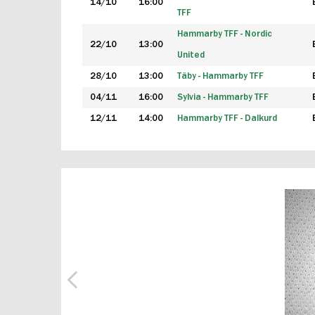
14/10
16:00
TFF
Hammarby TFF - Nordic
22/10
13:00
United
28/10
13:00
Täby - Hammarby TFF
04/11
16:00
Sylvia - Hammarby TFF
12/11
14:00
Hammarby TFF - Dalkurd