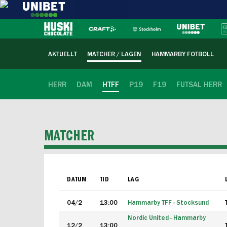
AKTUELLT
MATCHER / LAGEN
HAMMARBY FOTBOLL
HERR
DAM
HTFF
P19
F19
FUTSAL HERR
MATCHER
DATUM
TID
LAG
04/2
13:00
Hammarby TFF - Stocksund
Nordic United - Hammarby
12/2
13:00