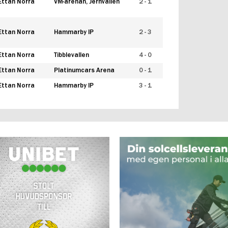
Ettan Norra
VM-arenan, Jernvallen
2 - 1
Ettan Norra
Hammarby IP
2 - 3
Ettan Norra
Tibblevallen
4 - 0
Ettan Norra
Platinumcars Arena
0 - 1
Ettan Norra
Hammarby IP
3 - 1