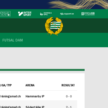
FUTSAL DAM
LIGA/TYP
ARENA
RESULTAT
Träningsmatch
Hammarby IP
0 - 0
Träningsmatch
Södertälje IP
2 - 1