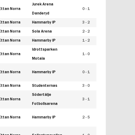
Jurek Arena
Ettan Norra
0 - 1
Danderyd
Ettan Norra
Hammarby IP
3 - 2
Ettan Norra
Sola Arena
2 - 2
Ettan Norra
Hammarby IP
1 - 2
Idrottsparken
Ettan Norra
1 - 0
Motala
Ettan Norra
Hammarby IP
0 - 1
Ettan Norra
Studenternas
3 - 0
Södertälje
Ettan Norra
3 - 1
Fotbollsarena
Ettan Norra
Hammarby IP
2 - 5