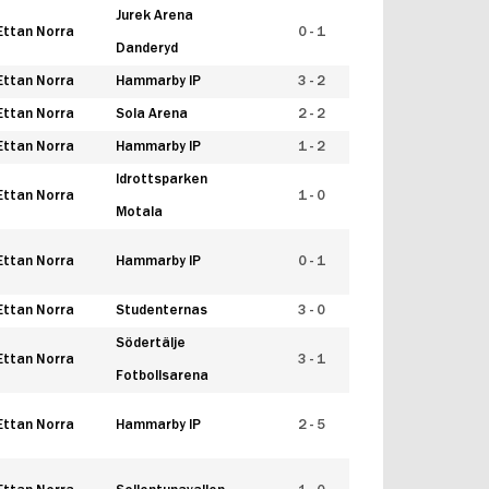
Jurek Arena
Ettan Norra
0 - 1
Danderyd
Ettan Norra
Hammarby IP
3 - 2
Ettan Norra
Sola Arena
2 - 2
Ettan Norra
Hammarby IP
1 - 2
Idrottsparken
Ettan Norra
1 - 0
Motala
Ettan Norra
Hammarby IP
0 - 1
Ettan Norra
Studenternas
3 - 0
Södertälje
Ettan Norra
3 - 1
Fotbollsarena
Ettan Norra
Hammarby IP
2 - 5