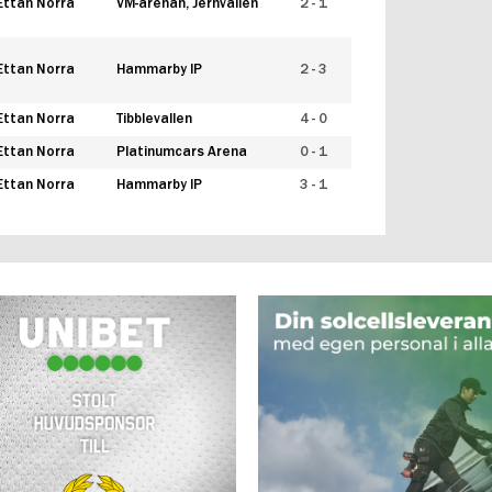
Ettan Norra
VM-arenan, Jernvallen
2 - 1
Ettan Norra
Hammarby IP
2 - 3
Ettan Norra
Tibblevallen
4 - 0
Ettan Norra
Platinumcars Arena
0 - 1
Ettan Norra
Hammarby IP
3 - 1