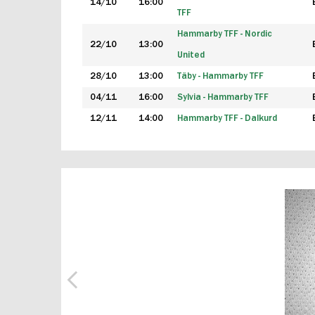
14/10
16:00
TFF
Hammarby TFF - Nordic
22/10
13:00
United
28/10
13:00
Täby - Hammarby TFF
04/11
16:00
Sylvia - Hammarby TFF
12/11
14:00
Hammarby TFF - Dalkurd