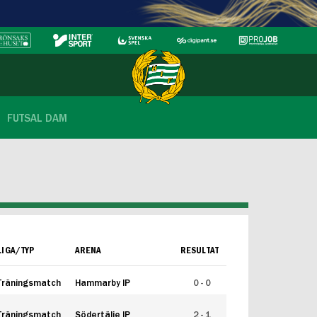
FUTSAL DAM
LIGA/TYP
ARENA
RESULTAT
Träningsmatch
Hammarby IP
0 - 0
Träningsmatch
Södertälje IP
2 - 1