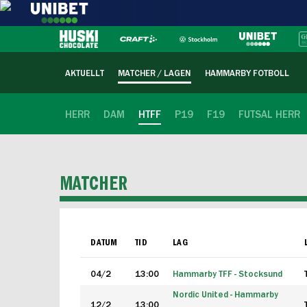
AKTUELLT
MATCHER / LAGEN
HAMMARBY FOTBOLL
HERR
DAM
HTFF
P19
F19
FUTSAL HERR
MATCHER
DATUM
TID
LAG
04/2
13:00
Hammarby TFF - Stocksund
Nordic United - Hammarby
12/2
13:00