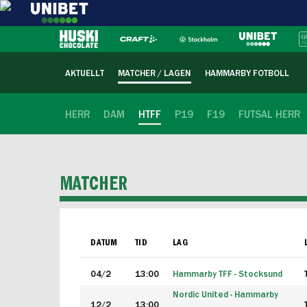
AKTUELLT
MATCHER / LAGEN
HAMMARBY FOTBOLL
HERR
DAM
HTFF
P19
F19
FUTSAL HERR
MATCHER
DATUM
TID
LAG
04/2
13:00
Hammarby TFF - Stocksund
Nordic United - Hammarby
12/2
13:00