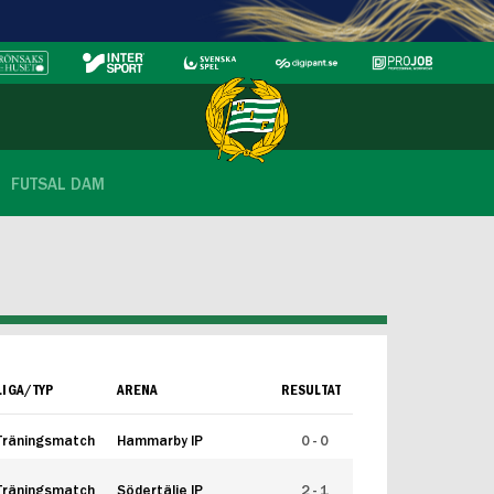
FUTSAL DAM
LIGA/TYP
ARENA
RESULTAT
Träningsmatch
Hammarby IP
0 - 0
Träningsmatch
Södertälje IP
2 - 1