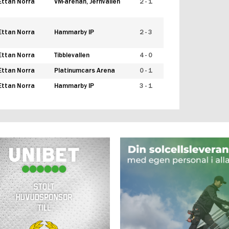
Ettan Norra
VM-arenan, Jernvallen
2 - 1
Ettan Norra
Hammarby IP
2 - 3
Ettan Norra
Tibblevallen
4 - 0
Ettan Norra
Platinumcars Arena
0 - 1
Ettan Norra
Hammarby IP
3 - 1