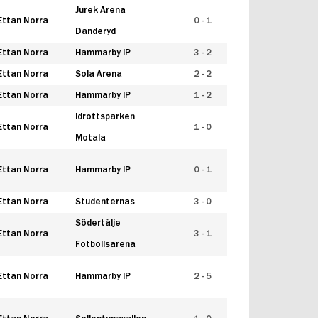
Jurek Arena
Ettan Norra
0 - 1
Danderyd
Ettan Norra
Hammarby IP
3 - 2
Ettan Norra
Sola Arena
2 - 2
Ettan Norra
Hammarby IP
1 - 2
Idrottsparken
Ettan Norra
1 - 0
Motala
Ettan Norra
Hammarby IP
0 - 1
Ettan Norra
Studenternas
3 - 0
Södertälje
Ettan Norra
3 - 1
Fotbollsarena
Ettan Norra
Hammarby IP
2 - 5