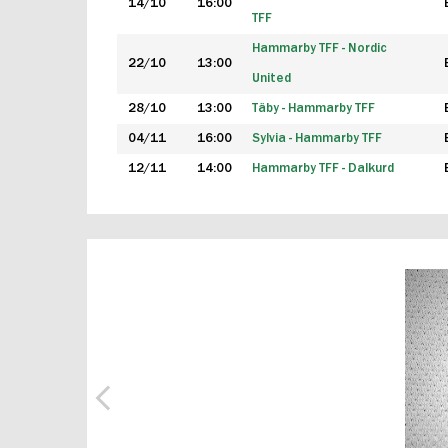
14/10
16:00
TFF
Hammarby TFF - Nordic
22/10
13:00
United
28/10
13:00
Täby - Hammarby TFF
04/11
16:00
Sylvia - Hammarby TFF
12/11
14:00
Hammarby TFF - Dalkurd