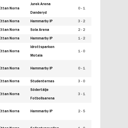
Jurek Arena
Ettan Norra
0 - 1
Danderyd
Ettan Norra
Hammarby IP
3 - 2
Ettan Norra
Sola Arena
2 - 2
Ettan Norra
Hammarby IP
1 - 2
Idrottsparken
Ettan Norra
1 - 0
Motala
Ettan Norra
Hammarby IP
0 - 1
Ettan Norra
Studenternas
3 - 0
Södertälje
Ettan Norra
3 - 1
Fotbollsarena
Ettan Norra
Hammarby IP
2 - 5