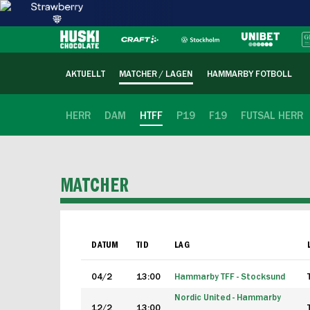
AKTUELLT
MATCHER / LAGEN
HAMMARBY FOTBOLL
HERR
DAM
HTFF
P19
F19
FUTSAL HERR
MATCHER
DATUM
TID
LAG
04/2
13:00
Hammarby TFF - Stocksund
Nordic United - Hammarby
12/2
13:00