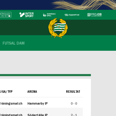
FUTSAL DAM
LIGA/TYP
ARENA
RESULTAT
Träningsmatch
Hammarby IP
0 - 0
Träningsmatch
Södertälje IP
2 - 1