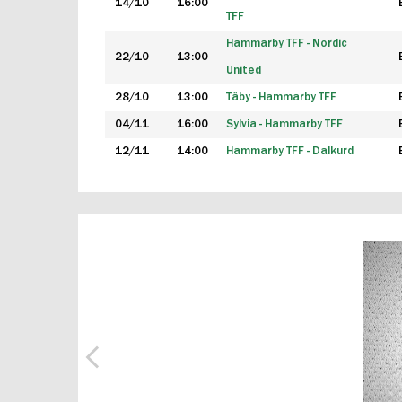
14/10
16:00
TFF
Hammarby TFF - Nordic
22/10
13:00
United
28/10
13:00
Täby - Hammarby TFF
04/11
16:00
Sylvia - Hammarby TFF
12/11
14:00
Hammarby TFF - Dalkurd