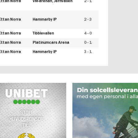
Ettan Norra
VM-arenan, Jernvallen
2 - 1
Ettan Norra
Hammarby IP
2 - 3
Ettan Norra
Tibblevallen
4 - 0
Ettan Norra
Platinumcars Arena
0 - 1
Ettan Norra
Hammarby IP
3 - 1