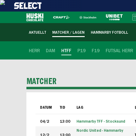
AKTUELLT
MATCHER / LAGEN
HAMMARBY FOTBOLL
HERR
DAM
HTFF
P19
F19
FUTSAL HERR
MATCHER
DATUM
TID
LAG
04/2
13:00
Hammarby TFF - Stocksund
Nordic United - Hammarby
12/2
13:00