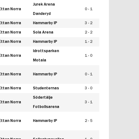
Jurek Arena
Ettan Norra
0 - 1
Danderyd
Ettan Norra
Hammarby IP
3 - 2
Ettan Norra
Sola Arena
2 - 2
Ettan Norra
Hammarby IP
1 - 2
Idrottsparken
Ettan Norra
1 - 0
Motala
Ettan Norra
Hammarby IP
0 - 1
Ettan Norra
Studenternas
3 - 0
Södertälje
Ettan Norra
3 - 1
Fotbollsarena
Ettan Norra
Hammarby IP
2 - 5