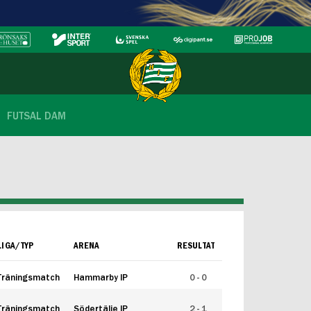
FUTSAL DAM
LIGA/TYP
ARENA
RESULTAT
Träningsmatch
Hammarby IP
0 - 0
Träningsmatch
Södertälje IP
2 - 1