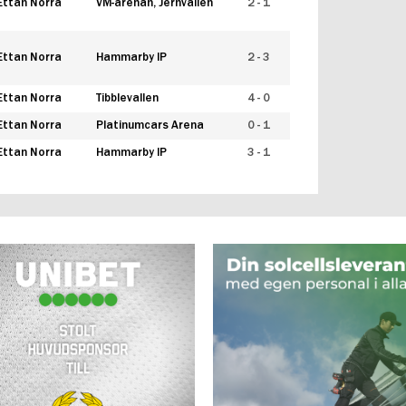
Ettan Norra
VM-arenan, Jernvallen
2 - 1
Ettan Norra
Hammarby IP
2 - 3
Ettan Norra
Tibblevallen
4 - 0
Ettan Norra
Platinumcars Arena
0 - 1
Ettan Norra
Hammarby IP
3 - 1