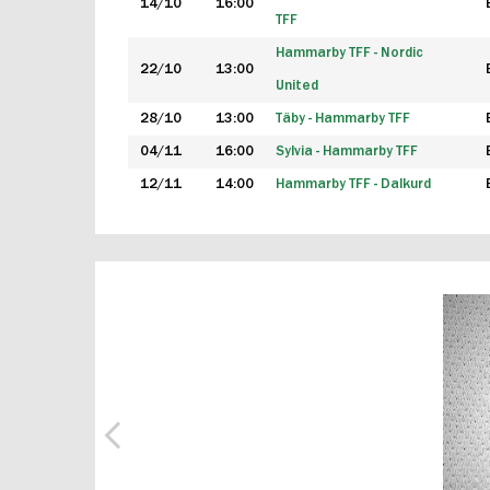
14/10
16:00
TFF
Hammarby TFF - Nordic
22/10
13:00
United
28/10
13:00
Täby - Hammarby TFF
04/11
16:00
Sylvia - Hammarby TFF
12/11
14:00
Hammarby TFF - Dalkurd