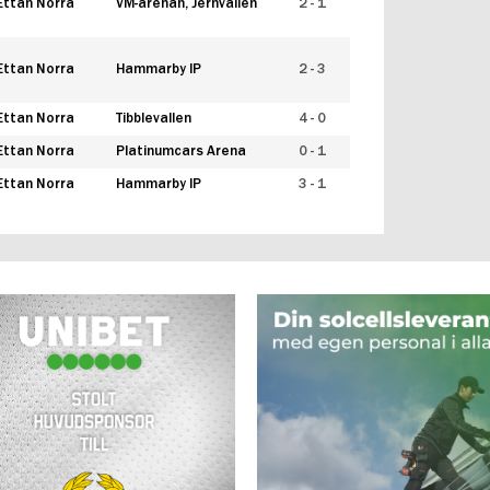
Ettan Norra
VM-arenan, Jernvallen
2 - 1
Ettan Norra
Hammarby IP
2 - 3
Ettan Norra
Tibblevallen
4 - 0
Ettan Norra
Platinumcars Arena
0 - 1
Ettan Norra
Hammarby IP
3 - 1