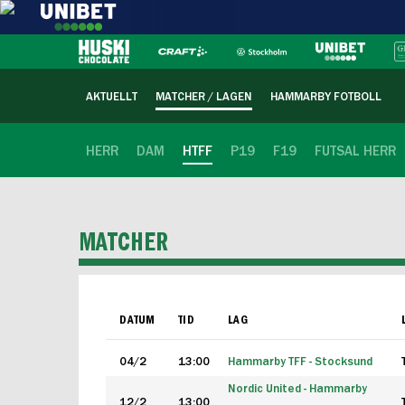
AKTUELLT
MATCHER / LAGEN
HAMMARBY FOTBOLL
HERR
DAM
HTFF
P19
F19
FUTSAL HERR
MATCHER
DATUM
TID
LAG
04/2
13:00
Hammarby TFF - Stocksund
Nordic United - Hammarby
12/2
13:00