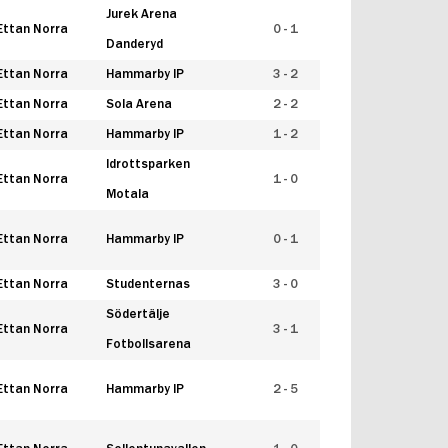
Jurek Arena
Ettan Norra
0 - 1
Danderyd
Ettan Norra
Hammarby IP
3 - 2
Ettan Norra
Sola Arena
2 - 2
Ettan Norra
Hammarby IP
1 - 2
Idrottsparken
Ettan Norra
1 - 0
Motala
Ettan Norra
Hammarby IP
0 - 1
Ettan Norra
Studenternas
3 - 0
Södertälje
Ettan Norra
3 - 1
Fotbollsarena
Ettan Norra
Hammarby IP
2 - 5