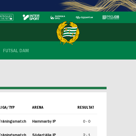
FUTSAL DAM
LIGA/TYP
ARENA
RESULTAT
Träningsmatch
Hammarby IP
0 - 0
Träningsmatch
Södertälje IP
2 - 1