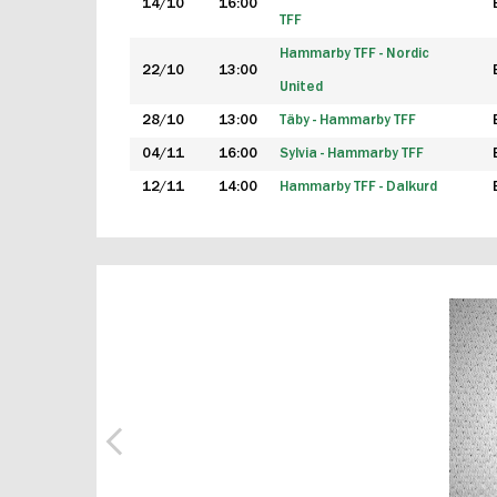
14/10
16:00
TFF
Hammarby TFF - Nordic
22/10
13:00
United
28/10
13:00
Täby - Hammarby TFF
04/11
16:00
Sylvia - Hammarby TFF
12/11
14:00
Hammarby TFF - Dalkurd