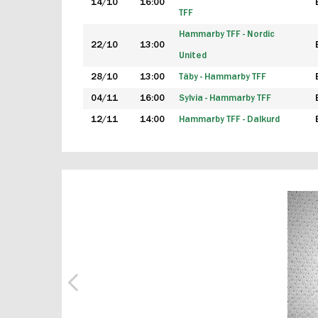
14/10
16:00
TFF
Hammarby TFF - Nordic
22/10
13:00
United
28/10
13:00
Täby - Hammarby TFF
04/11
16:00
Sylvia - Hammarby TFF
12/11
14:00
Hammarby TFF - Dalkurd