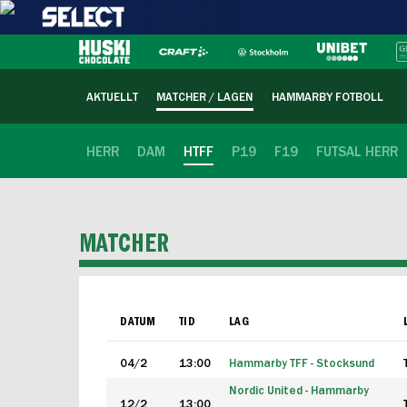
AKTUELLT
MATCHER / LAGEN
HAMMARBY FOTBOLL
HERR
DAM
HTFF
P19
F19
FUTSAL HERR
MATCHER
DATUM
TID
LAG
04/2
13:00
Hammarby TFF - Stocksund
Nordic United - Hammarby
12/2
13:00