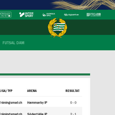
FUTSAL DAM
LIGA/TYP
ARENA
RESULTAT
Träningsmatch
Hammarby IP
0 - 0
Träningsmatch
Södertälje IP
2 - 1