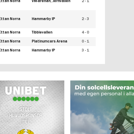
Ettan Norra
VM-arenan, Jernvallen
2 - 1
Ettan Norra
Hammarby IP
2 - 3
Ettan Norra
Tibblevallen
4 - 0
Ettan Norra
Platinumcars Arena
0 - 1
Ettan Norra
Hammarby IP
3 - 1