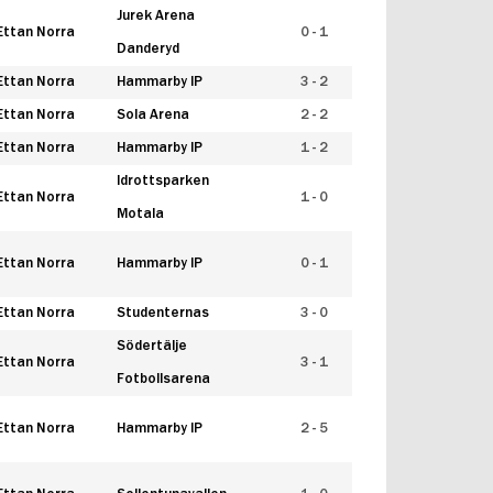
Jurek Arena
Ettan Norra
0 - 1
Danderyd
Ettan Norra
Hammarby IP
3 - 2
Ettan Norra
Sola Arena
2 - 2
Ettan Norra
Hammarby IP
1 - 2
Idrottsparken
Ettan Norra
1 - 0
Motala
Ettan Norra
Hammarby IP
0 - 1
Ettan Norra
Studenternas
3 - 0
Södertälje
Ettan Norra
3 - 1
Fotbollsarena
Ettan Norra
Hammarby IP
2 - 5