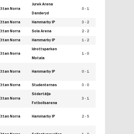
Jurek Arena
Ettan Norra
0 - 1
Danderyd
Ettan Norra
Hammarby IP
3 - 2
Ettan Norra
Sola Arena
2 - 2
Ettan Norra
Hammarby IP
1 - 2
Idrottsparken
Ettan Norra
1 - 0
Motala
Ettan Norra
Hammarby IP
0 - 1
Ettan Norra
Studenternas
3 - 0
Södertälje
Ettan Norra
3 - 1
Fotbollsarena
Ettan Norra
Hammarby IP
2 - 5