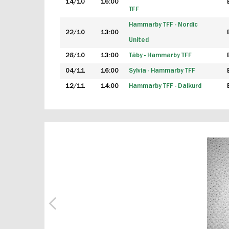
14/10
16:00
TFF
Hammarby TFF - Nordic
22/10
13:00
United
28/10
13:00
Täby - Hammarby TFF
04/11
16:00
Sylvia - Hammarby TFF
12/11
14:00
Hammarby TFF - Dalkurd