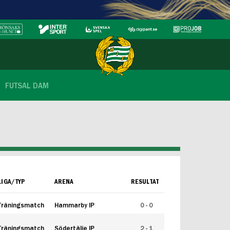
FUTSAL DAM
LIGA/TYP
ARENA
RESULTAT
Träningsmatch
Hammarby IP
0 - 0
Träningsmatch
Södertälje IP
2 - 1