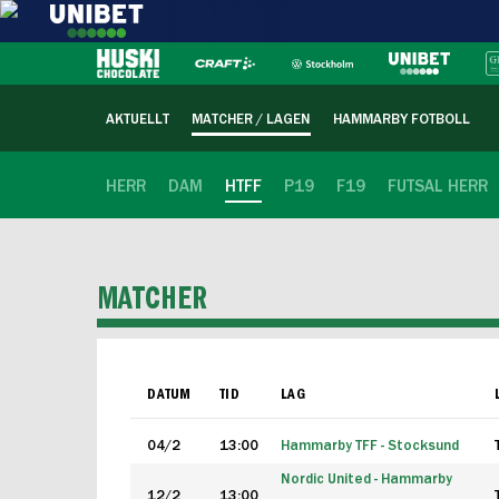
AKTUELLT
MATCHER / LAGEN
HAMMARBY FOTBOLL
HERR
DAM
HTFF
P19
F19
FUTSAL HERR
MATCHER
DATUM
TID
LAG
04/2
13:00
Hammarby TFF - Stocksund
Nordic United - Hammarby
12/2
13:00