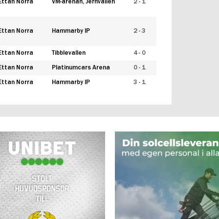
Ettan Norra
VM-arenan, Jernvallen
2 - 1
Ettan Norra
Hammarby IP
2 - 3
Ettan Norra
Tibblevallen
4 - 0
Ettan Norra
Platinumcars Arena
0 - 1
Ettan Norra
Hammarby IP
3 - 1