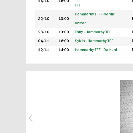
14/10
16:00
TFF
Hammarby TFF - Nordic
22/10
13:00
United
28/10
13:00
Täby - Hammarby TFF
04/11
16:00
Sylvia - Hammarby TFF
12/11
14:00
Hammarby TFF - Dalkurd