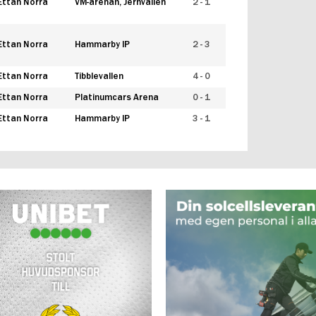
Ettan Norra
VM-arenan, Jernvallen
2 - 1
Ettan Norra
Hammarby IP
2 - 3
Ettan Norra
Tibblevallen
4 - 0
Ettan Norra
Platinumcars Arena
0 - 1
Ettan Norra
Hammarby IP
3 - 1