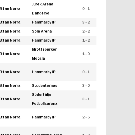
Jurek Arena
Ettan Norra
0 - 1
Danderyd
Ettan Norra
Hammarby IP
3 - 2
Ettan Norra
Sola Arena
2 - 2
Ettan Norra
Hammarby IP
1 - 2
Idrottsparken
Ettan Norra
1 - 0
Motala
Ettan Norra
Hammarby IP
0 - 1
Ettan Norra
Studenternas
3 - 0
Södertälje
Ettan Norra
3 - 1
Fotbollsarena
Ettan Norra
Hammarby IP
2 - 5