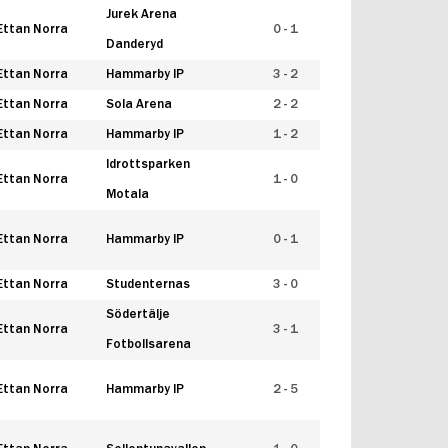
Jurek Arena
Ettan Norra
0 - 1
Danderyd
Ettan Norra
Hammarby IP
3 - 2
Ettan Norra
Sola Arena
2 - 2
Ettan Norra
Hammarby IP
1 - 2
Idrottsparken
Ettan Norra
1 - 0
Motala
Ettan Norra
Hammarby IP
0 - 1
Ettan Norra
Studenternas
3 - 0
Södertälje
Ettan Norra
3 - 1
Fotbollsarena
Ettan Norra
Hammarby IP
2 - 5