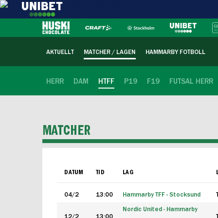
AKTUELLT
MATCHER / LAGEN
HAMMARBY FOTBOLL
HERR
DAM
HTFF
P19
F19
FUTSAL HERR
MATCHER
DATUM
TID
LAG
04/2
13:00
Hammarby TFF - Stocksund
Nordic United - Hammarby
12/2
13:00