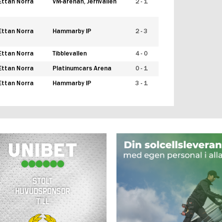
Ettan Norra
VM-arenan, Jernvallen
2 - 1
Ettan Norra
Hammarby IP
2 - 3
Ettan Norra
Tibblevallen
4 - 0
Ettan Norra
Platinumcars Arena
0 - 1
Ettan Norra
Hammarby IP
3 - 1