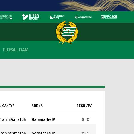
FUTSAL DAM
LIGA/TYP
ARENA
RESULTAT
Träningsmatch
Hammarby IP
0 - 0
Träningsmatch
Södertälje IP
2 - 1