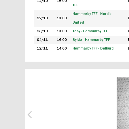
14/10
16:00
TFF
Hammarby TFF - Nordic
22/10
13:00
United
28/10
13:00
Täby - Hammarby TFF
04/11
16:00
Sylvia - Hammarby TFF
12/11
14:00
Hammarby TFF - Dalkurd