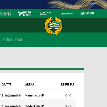
FUTSAL DAM
LIGA/TYP
ARENA
RESULTAT
Träningsmatch
Hammarby IP
0 - 0
Träningsmatch
Södertälje IP
2 - 1