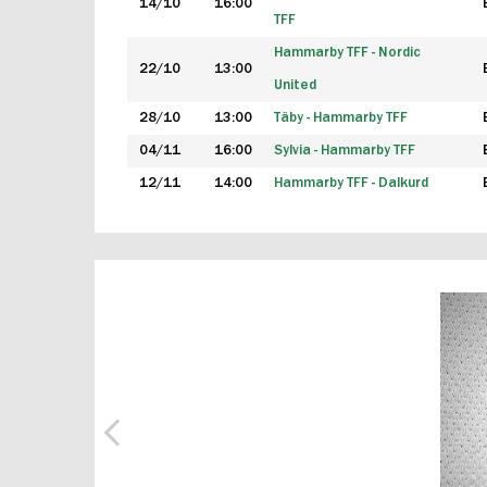
14/10
16:00
TFF
Hammarby TFF - Nordic
22/10
13:00
United
28/10
13:00
Täby - Hammarby TFF
04/11
16:00
Sylvia - Hammarby TFF
12/11
14:00
Hammarby TFF - Dalkurd