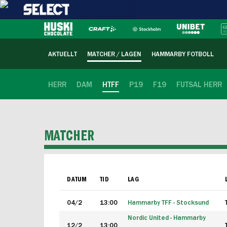
AKTUELLT
MATCHER / LAGEN
HAMMARBY FOTBOLL
HERR
DAM
HTFF
P19
F19
FUTSAL HERR
MATCHER
DATUM
TID
LAG
04/2
13:00
Hammarby TFF - Stocksund
Nordic United - Hammarby
12/2
13:00