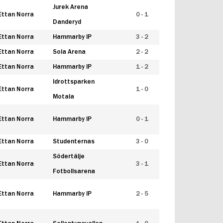
Jurek Arena
Ettan Norra
0 - 1
Danderyd
Ettan Norra
Hammarby IP
3 - 2
Ettan Norra
Sola Arena
2 - 2
Ettan Norra
Hammarby IP
1 - 2
Idrottsparken
Ettan Norra
1 - 0
Motala
Ettan Norra
Hammarby IP
0 - 1
Ettan Norra
Studenternas
3 - 0
Södertälje
Ettan Norra
3 - 1
Fotbollsarena
Ettan Norra
Hammarby IP
2 - 5