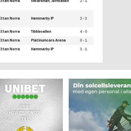
Ettan Norra
VM-arenan, Jernvallen
2 - 1
Ettan Norra
Hammarby IP
2 - 3
Ettan Norra
Tibblevallen
4 - 0
Ettan Norra
Platinumcars Arena
0 - 1
Ettan Norra
Hammarby IP
3 - 1