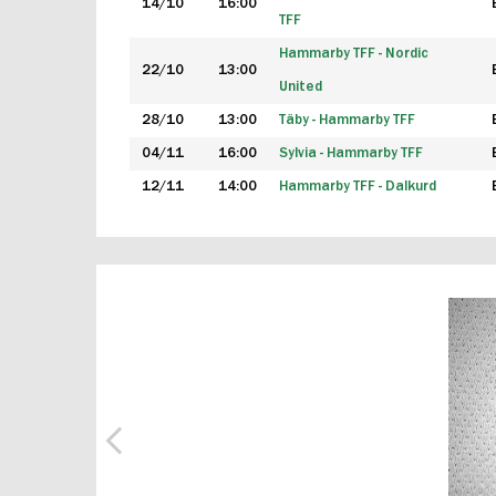
14/10
16:00
TFF
Hammarby TFF - Nordic
22/10
13:00
United
28/10
13:00
Täby - Hammarby TFF
04/11
16:00
Sylvia - Hammarby TFF
12/11
14:00
Hammarby TFF - Dalkurd