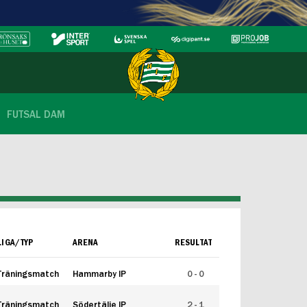
FUTSAL DAM
LIGA/TYP
ARENA
RESULTAT
Träningsmatch
Hammarby IP
0 - 0
Träningsmatch
Södertälje IP
2 - 1