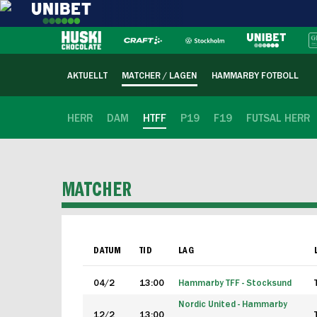
AKTUELLT
MATCHER / LAGEN
HAMMARBY FOTBOLL
HERR
DAM
HTFF
P19
F19
FUTSAL HERR
MATCHER
DATUM
TID
LAG
04/2
13:00
Hammarby TFF - Stocksund
Nordic United - Hammarby
12/2
13:00