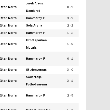
Jurek Arena
Ettan Norra
0 - 1
Danderyd
Ettan Norra
Hammarby IP
3 - 2
Ettan Norra
Sola Arena
2 - 2
Ettan Norra
Hammarby IP
1 - 2
Idrottsparken
Ettan Norra
1 - 0
Motala
Ettan Norra
Hammarby IP
0 - 1
Ettan Norra
Studenternas
3 - 0
Södertälje
Ettan Norra
3 - 1
Fotbollsarena
Ettan Norra
Hammarby IP
2 - 5