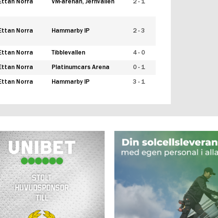
Ettan Norra
VM-arenan, Jernvallen
2 - 1
Ettan Norra
Hammarby IP
2 - 3
Ettan Norra
Tibblevallen
4 - 0
Ettan Norra
Platinumcars Arena
0 - 1
Ettan Norra
Hammarby IP
3 - 1