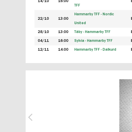
14/10
16:00
TFF
Hammarby TFF - Nordic
22/10
13:00
United
28/10
13:00
Täby - Hammarby TFF
04/11
16:00
Sylvia - Hammarby TFF
12/11
14:00
Hammarby TFF - Dalkurd