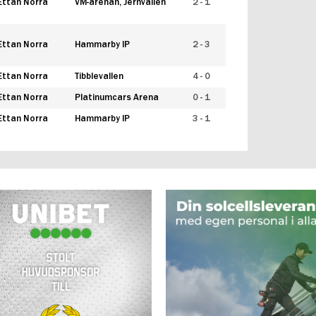
Ettan Norra
VM-arenan, Jernvallen
2 - 1
Ettan Norra
Hammarby IP
2 - 3
Ettan Norra
Tibblevallen
4 - 0
Ettan Norra
Platinumcars Arena
0 - 1
Ettan Norra
Hammarby IP
3 - 1