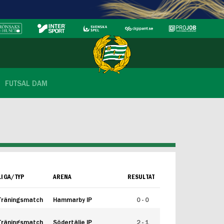
FUTSAL DAM
LIGA/TYP
ARENA
RESULTAT
Träningsmatch
Hammarby IP
0 - 0
Träningsmatch
Södertälje IP
2 - 1