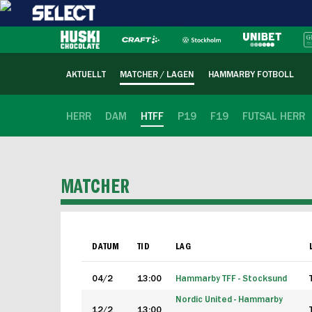
AKTUELLT
MATCHER / LAGEN
HAMMARBY FOTBOLL
HERR
DAM
HTFF
P19
F19
FUTSAL HERR
MATCHER
DATUM
TID
LAG
04/2
13:00
Hammarby TFF - Stocksund
Nordic United - Hammarby
12/2
13:00