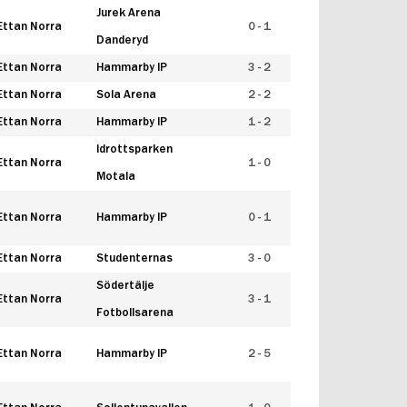
Jurek Arena
Ettan Norra
0 - 1
Danderyd
Ettan Norra
Hammarby IP
3 - 2
Ettan Norra
Sola Arena
2 - 2
Ettan Norra
Hammarby IP
1 - 2
Idrottsparken
Ettan Norra
1 - 0
Motala
Ettan Norra
Hammarby IP
0 - 1
Ettan Norra
Studenternas
3 - 0
Södertälje
Ettan Norra
3 - 1
Fotbollsarena
Ettan Norra
Hammarby IP
2 - 5