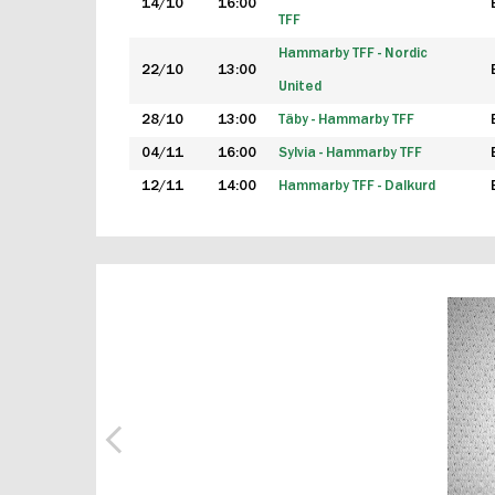
14/10
16:00
TFF
Hammarby TFF - Nordic
22/10
13:00
United
28/10
13:00
Täby - Hammarby TFF
04/11
16:00
Sylvia - Hammarby TFF
12/11
14:00
Hammarby TFF - Dalkurd