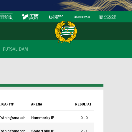
FUTSAL DAM
LIGA/TYP
ARENA
RESULTAT
Träningsmatch
Hammarby IP
0 - 0
Träningsmatch
Södertälje IP
2 - 1