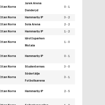
Jurek Arena
Ettan Norra
0 - 1
Danderyd
Ettan Norra
Hammarby IP
3 - 2
Ettan Norra
Sola Arena
2 - 2
Ettan Norra
Hammarby IP
1 - 2
Idrottsparken
Ettan Norra
1 - 0
Motala
Ettan Norra
Hammarby IP
0 - 1
Ettan Norra
Studenternas
3 - 0
Södertälje
Ettan Norra
3 - 1
Fotbollsarena
Ettan Norra
Hammarby IP
2 - 5