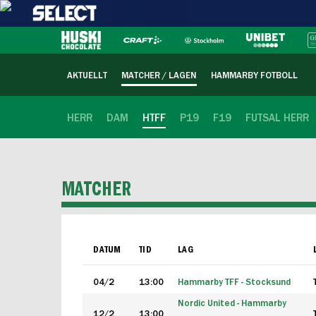
AKTUELLT
MATCHER / LAGEN
HAMMARBY FOTBOLL
HERR
DAM
HTFF
P19
F19
FUTSAL HERR
MATCHER
DATUM
TID
LAG
04/2
13:00
Hammarby TFF - Stocksund
Nordic United - Hammarby
12/2
13:00