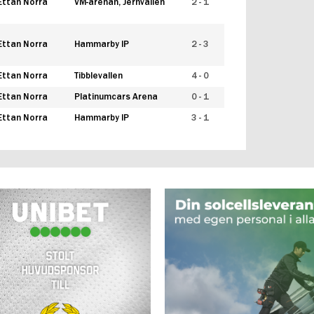
Ettan Norra
VM-arenan, Jernvallen
2 - 1
Ettan Norra
Hammarby IP
2 - 3
Ettan Norra
Tibblevallen
4 - 0
Ettan Norra
Platinumcars Arena
0 - 1
Ettan Norra
Hammarby IP
3 - 1