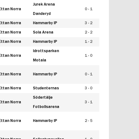
Jurek Arena
Ettan Norra
0 - 1
Danderyd
Ettan Norra
Hammarby IP
3 - 2
Ettan Norra
Sola Arena
2 - 2
Ettan Norra
Hammarby IP
1 - 2
Idrottsparken
Ettan Norra
1 - 0
Motala
Ettan Norra
Hammarby IP
0 - 1
Ettan Norra
Studenternas
3 - 0
Södertälje
Ettan Norra
3 - 1
Fotbollsarena
Ettan Norra
Hammarby IP
2 - 5