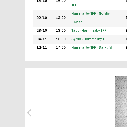
14/10
16:00
TFF
Hammarby TFF - Nordic
22/10
13:00
United
28/10
13:00
Täby - Hammarby TFF
04/11
16:00
Sylvia - Hammarby TFF
12/11
14:00
Hammarby TFF - Dalkurd