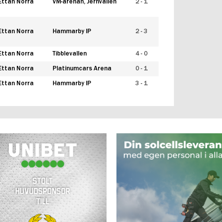
Ettan Norra
VM-arenan, Jernvallen
2 - 1
Ettan Norra
Hammarby IP
2 - 3
Ettan Norra
Tibblevallen
4 - 0
Ettan Norra
Platinumcars Arena
0 - 1
Ettan Norra
Hammarby IP
3 - 1