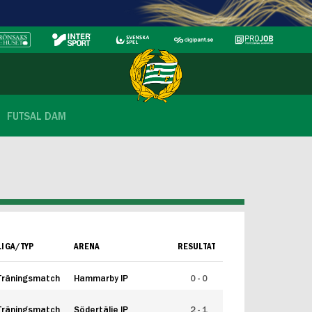
FUTSAL DAM
LIGA/TYP
ARENA
RESULTAT
Träningsmatch
Hammarby IP
0 - 0
Träningsmatch
Södertälje IP
2 - 1