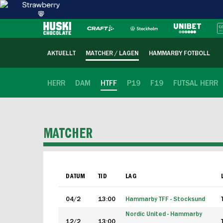
AKTUELLT
MATCHER / LAGEN
HAMMARBY FOTBOLL
HERR
DAM
HTFF
P19
F19
FUTSAL HERR
MATCHER
DATUM
TID
LAG
04/2
13:00
Hammarby TFF - Stocksund
Nordic United - Hammarby
12/2
13:00