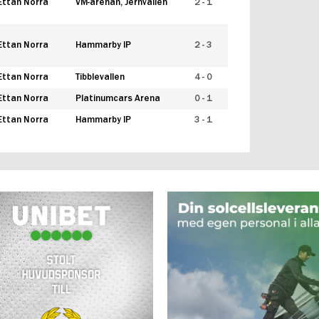
Ettan Norra
VM-arenan, Jernvallen
2 - 1
Ettan Norra
Hammarby IP
2 - 3
Ettan Norra
Tibblevallen
4 - 0
Ettan Norra
Platinumcars Arena
0 - 1
Ettan Norra
Hammarby IP
3 - 1