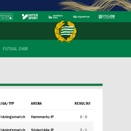
FUTSAL DAM
LIGA/TYP
ARENA
RESULTAT
Träningsmatch
Hammarby IP
0 - 0
Träningsmatch
Södertälje IP
2 - 1