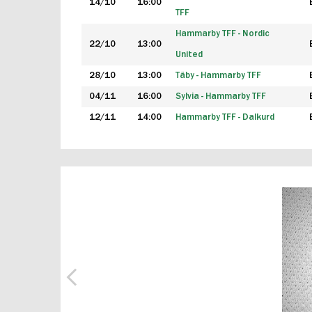
14/10
16:00
TFF
Hammarby TFF - Nordic
22/10
13:00
United
28/10
13:00
Täby - Hammarby TFF
04/11
16:00
Sylvia - Hammarby TFF
12/11
14:00
Hammarby TFF - Dalkurd