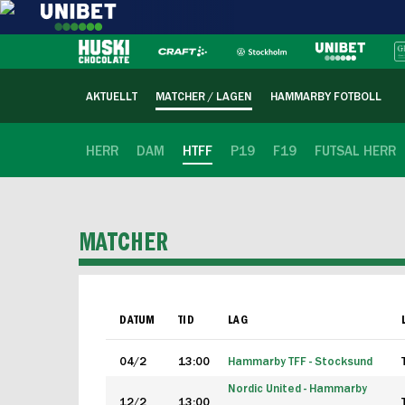
AKTUELLT
MATCHER / LAGEN
HAMMARBY FOTBOLL
HERR
DAM
HTFF
P19
F19
FUTSAL HERR
MATCHER
DATUM
TID
LAG
04/2
13:00
Hammarby TFF - Stocksund
Nordic United - Hammarby
12/2
13:00