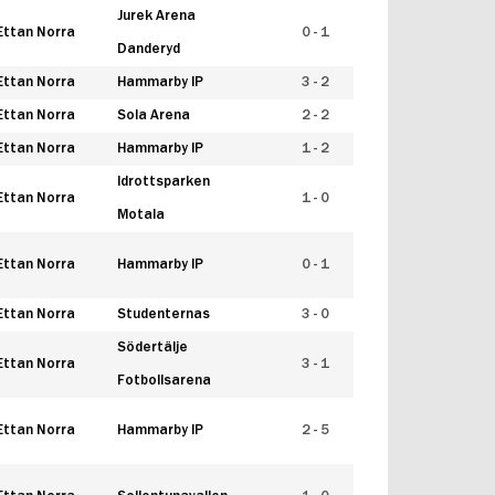
Jurek Arena
Ettan Norra
0 - 1
Danderyd
Ettan Norra
Hammarby IP
3 - 2
Ettan Norra
Sola Arena
2 - 2
Ettan Norra
Hammarby IP
1 - 2
Idrottsparken
Ettan Norra
1 - 0
Motala
Ettan Norra
Hammarby IP
0 - 1
Ettan Norra
Studenternas
3 - 0
Södertälje
Ettan Norra
3 - 1
Fotbollsarena
Ettan Norra
Hammarby IP
2 - 5