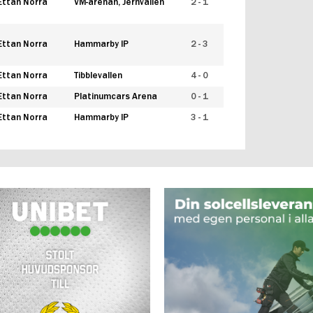
Ettan Norra
VM-arenan, Jernvallen
2 - 1
Ettan Norra
Hammarby IP
2 - 3
Ettan Norra
Tibblevallen
4 - 0
Ettan Norra
Platinumcars Arena
0 - 1
Ettan Norra
Hammarby IP
3 - 1