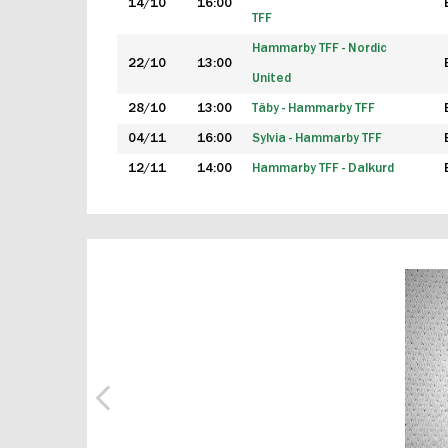
14/10
16:00
TFF
Hammarby TFF - Nordic
22/10
13:00
United
28/10
13:00
Täby - Hammarby TFF
04/11
16:00
Sylvia - Hammarby TFF
12/11
14:00
Hammarby TFF - Dalkurd