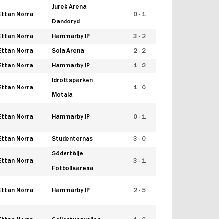
Jurek Arena
Ettan Norra
0 - 1
Danderyd
Ettan Norra
Hammarby IP
3 - 2
Ettan Norra
Sola Arena
2 - 2
Ettan Norra
Hammarby IP
1 - 2
Idrottsparken
Ettan Norra
1 - 0
Motala
Ettan Norra
Hammarby IP
0 - 1
Ettan Norra
Studenternas
3 - 0
Södertälje
Ettan Norra
3 - 1
Fotbollsarena
Ettan Norra
Hammarby IP
2 - 5