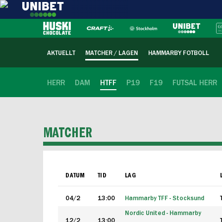
AKTUELLT
MATCHER / LAGEN
HAMMARBY FOTBOLL
HERR
DAM
HTFF
P19
F19
FUTSAL HERR
MATCHER
DATUM
TID
LAG
04/2
13:00
Hammarby TFF - Stocksund
Nordic United - Hammarby
12/2
13:00