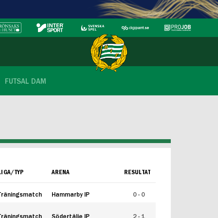
FUTSAL DAM
LIGA/TYP
ARENA
RESULTAT
Träningsmatch
Hammarby IP
0 - 0
Träningsmatch
Södertälje IP
2 - 1