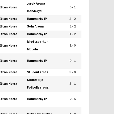
Jurek Arena
Ettan Norra
0 - 1
Danderyd
Ettan Norra
Hammarby IP
3 - 2
Ettan Norra
Sola Arena
2 - 2
Ettan Norra
Hammarby IP
1 - 2
Idrottsparken
Ettan Norra
1 - 0
Motala
Ettan Norra
Hammarby IP
0 - 1
Ettan Norra
Studenternas
3 - 0
Södertälje
Ettan Norra
3 - 1
Fotbollsarena
Ettan Norra
Hammarby IP
2 - 5