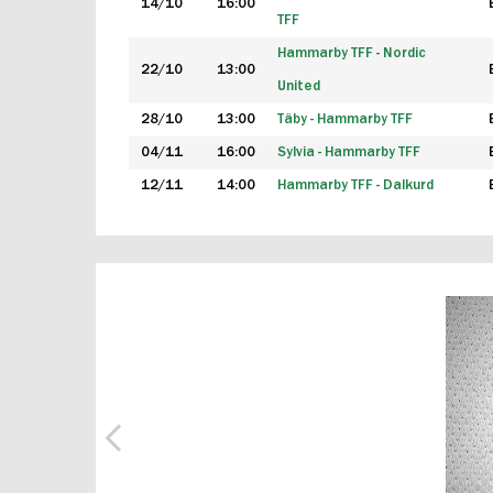
14/10
16:00
TFF
Hammarby TFF - Nordic
22/10
13:00
United
28/10
13:00
Täby - Hammarby TFF
04/11
16:00
Sylvia - Hammarby TFF
12/11
14:00
Hammarby TFF - Dalkurd