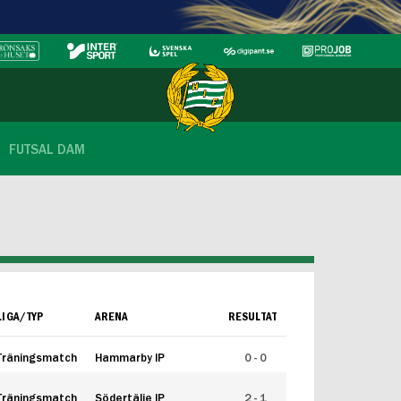
FUTSAL DAM
LIGA/TYP
ARENA
RESULTAT
Träningsmatch
Hammarby IP
0 - 0
Träningsmatch
Södertälje IP
2 - 1