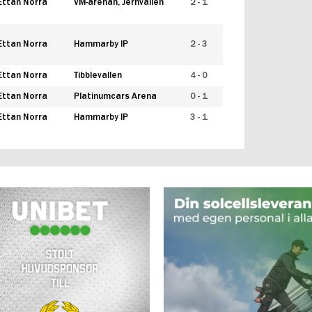
Ettan Norra
VM-arenan, Jernvallen
2 - 1
Ettan Norra
Hammarby IP
2 - 3
Ettan Norra
Tibblevallen
4 - 0
Ettan Norra
Platinumcars Arena
0 - 1
Ettan Norra
Hammarby IP
3 - 1