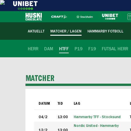
AKTUELLT
MATCHER / LAGEN
HAMMARBY FOTBOLL
HERR
DAM
HTFF
P19
F19
FUTSAL HERR
MATCHER
DATUM
TID
LAG
04/2
13:00
Hammarby TFF - Stocksund
Nordic United - Hammarby
12/2
13:00