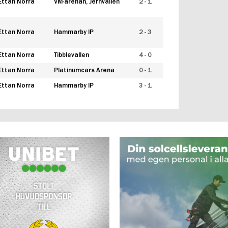
Ettan Norra
VM-arenan, Jernvallen
2 - 1
Ettan Norra
Hammarby IP
2 - 3
Ettan Norra
Tibblevallen
4 - 0
Ettan Norra
Platinumcars Arena
0 - 1
Ettan Norra
Hammarby IP
3 - 1