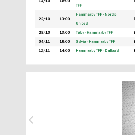
14/10
16:00
TFF
Hammarby TFF - Nordic
22/10
13:00
United
28/10
13:00
Täby - Hammarby TFF
04/11
16:00
Sylvia - Hammarby TFF
12/11
14:00
Hammarby TFF - Dalkurd