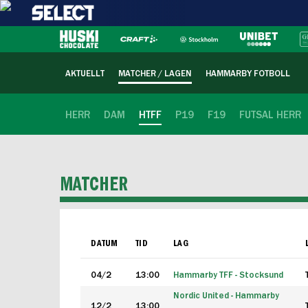
AKTUELLT
MATCHER / LAGEN
HAMMARBY FOTBOLL
HERR
DAM
HTFF
P19
F19
FUTSAL HERR
MATCHER
DATUM
TID
LAG
04/2
13:00
Hammarby TFF - Stocksund
Nordic United - Hammarby
12/2
13:00