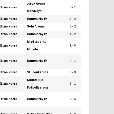
Jurek Arena
Ettan Norra
0 - 1
Danderyd
Ettan Norra
Hammarby IP
3 - 2
Ettan Norra
Sola Arena
2 - 2
Ettan Norra
Hammarby IP
1 - 2
Idrottsparken
Ettan Norra
1 - 0
Motala
Ettan Norra
Hammarby IP
0 - 1
Ettan Norra
Studenternas
3 - 0
Södertälje
Ettan Norra
3 - 1
Fotbollsarena
Ettan Norra
Hammarby IP
2 - 5