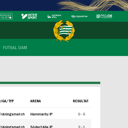
FUTSAL DAM
LIGA/TYP
ARENA
RESULTAT
Träningsmatch
Hammarby IP
0 - 0
Träningsmatch
Södertälje IP
2 - 1