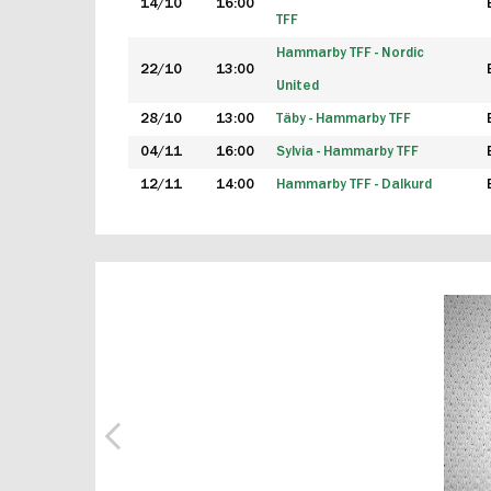
14/10
16:00
TFF
Hammarby TFF - Nordic
22/10
13:00
United
28/10
13:00
Täby - Hammarby TFF
04/11
16:00
Sylvia - Hammarby TFF
12/11
14:00
Hammarby TFF - Dalkurd