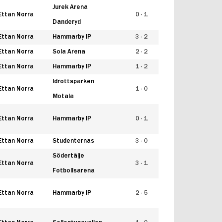
Jurek Arena
Ettan Norra
0 - 1
Danderyd
Ettan Norra
Hammarby IP
3 - 2
Ettan Norra
Sola Arena
2 - 2
Ettan Norra
Hammarby IP
1 - 2
Idrottsparken
Ettan Norra
1 - 0
Motala
Ettan Norra
Hammarby IP
0 - 1
Ettan Norra
Studenternas
3 - 0
Södertälje
Ettan Norra
3 - 1
Fotbollsarena
Ettan Norra
Hammarby IP
2 - 5