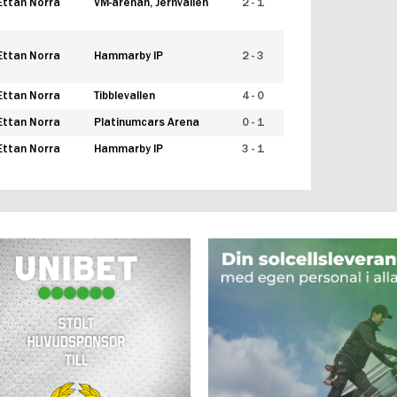
Ettan Norra
VM-arenan, Jernvallen
2 - 1
Ettan Norra
Hammarby IP
2 - 3
Ettan Norra
Tibblevallen
4 - 0
Ettan Norra
Platinumcars Arena
0 - 1
Ettan Norra
Hammarby IP
3 - 1