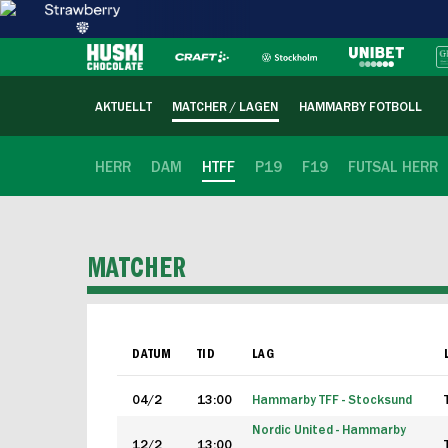
AKTUELLT
MATCHER / LAGEN
HAMMARBY FOTBOLL
HERR
DAM
HTFF
P19
F19
FUTSAL HERR
MATCHER
DATUM
TID
LAG
04/2
13:00
Hammarby TFF - Stocksund
Nordic United - Hammarby
12/2
13:00