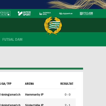
FUTSAL DAM
LIGA/TYP
ARENA
RESULTAT
Träningsmatch
Hammarby IP
0 - 0
Träningsmatch
Södertälje IP
2 - 1