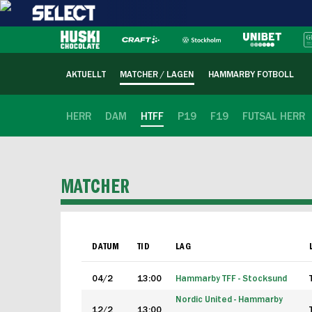
AKTUELLT
MATCHER / LAGEN
HAMMARBY FOTBOLL
HERR
DAM
HTFF
P19
F19
FUTSAL HERR
MATCHER
DATUM
TID
LAG
04/2
13:00
Hammarby TFF - Stocksund
Nordic United - Hammarby
12/2
13:00