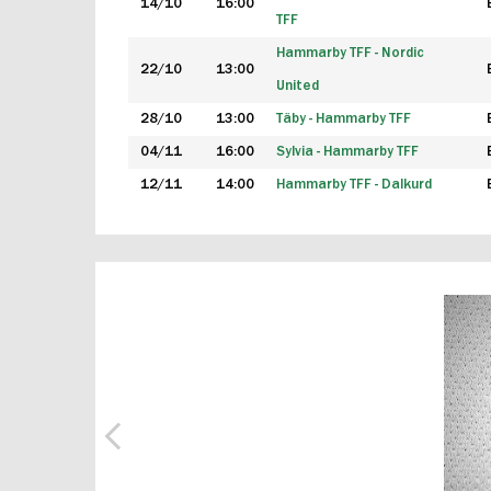
14/10
16:00
TFF
Hammarby TFF - Nordic
22/10
13:00
United
28/10
13:00
Täby - Hammarby TFF
04/11
16:00
Sylvia - Hammarby TFF
12/11
14:00
Hammarby TFF - Dalkurd