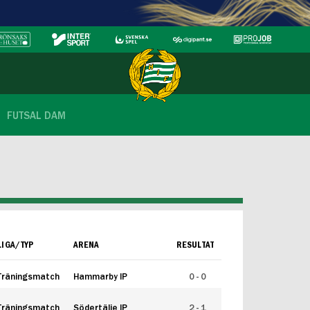
FUTSAL DAM
LIGA/TYP
ARENA
RESULTAT
Träningsmatch
Hammarby IP
0 - 0
Träningsmatch
Södertälje IP
2 - 1