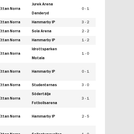
Jurek Arena
Ettan Norra
0 - 1
Danderyd
Ettan Norra
Hammarby IP
3 - 2
Ettan Norra
Sola Arena
2 - 2
Ettan Norra
Hammarby IP
1 - 2
Idrottsparken
Ettan Norra
1 - 0
Motala
Ettan Norra
Hammarby IP
0 - 1
Ettan Norra
Studenternas
3 - 0
Södertälje
Ettan Norra
3 - 1
Fotbollsarena
Ettan Norra
Hammarby IP
2 - 5