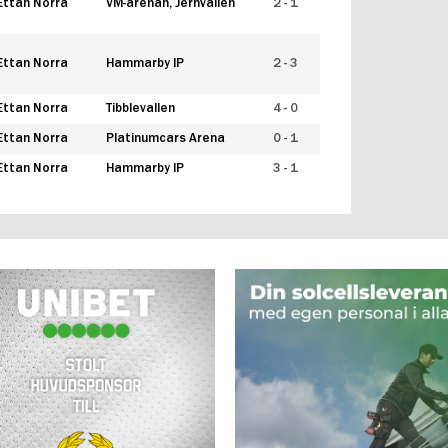
Ettan Norra
VM-arenan, Jernvallen
2 - 1
Ettan Norra
Hammarby IP
2 - 3
Ettan Norra
Tibblevallen
4 - 0
Ettan Norra
Platinumcars Arena
0 - 1
Ettan Norra
Hammarby IP
3 - 1