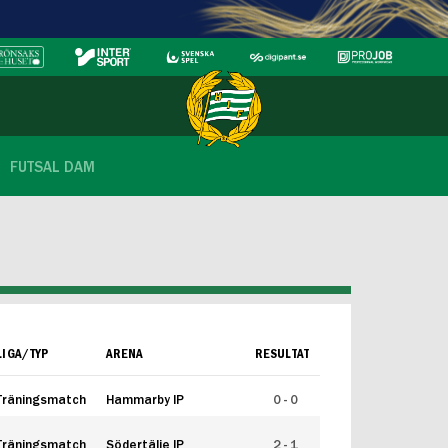
FUTSAL DAM
LIGA/TYP
ARENA
RESULTAT
Träningsmatch
Hammarby IP
0 - 0
Träningsmatch
Södertälje IP
2 - 1