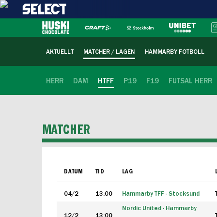
AKTUELLT
MATCHER / LAGEN
HAMMARBY FOTBOLL
HERR
DAM
HTFF
P19
F19
FUTSAL HERR
MATCHER
DATUM
TID
LAG
04/2
13:00
Hammarby TFF - Stocksund
Nordic United - Hammarby
12/2
13:00