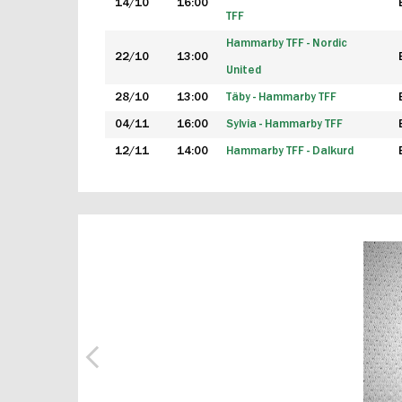
14/10
16:00
TFF
Hammarby TFF - Nordic
22/10
13:00
United
28/10
13:00
Täby - Hammarby TFF
04/11
16:00
Sylvia - Hammarby TFF
12/11
14:00
Hammarby TFF - Dalkurd