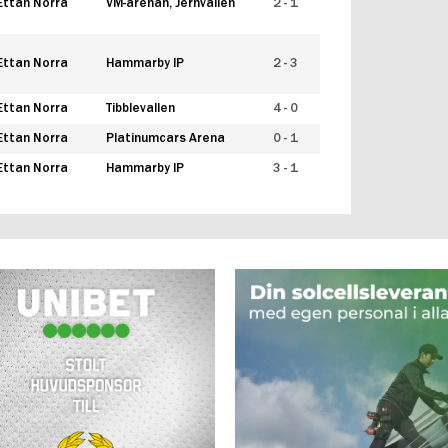
Ettan Norra
VM-arenan, Jernvallen
2 - 1
Ettan Norra
Hammarby IP
2 - 3
Ettan Norra
Tibblevallen
4 - 0
Ettan Norra
Platinumcars Arena
0 - 1
Ettan Norra
Hammarby IP
3 - 1