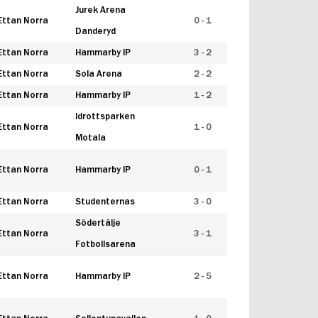
Jurek Arena
Ettan Norra
0 - 1
Danderyd
Ettan Norra
Hammarby IP
3 - 2
Ettan Norra
Sola Arena
2 - 2
Ettan Norra
Hammarby IP
1 - 2
Idrottsparken
Ettan Norra
1 - 0
Motala
Ettan Norra
Hammarby IP
0 - 1
Ettan Norra
Studenternas
3 - 0
Södertälje
Ettan Norra
3 - 1
Fotbollsarena
Ettan Norra
Hammarby IP
2 - 5