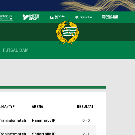
FUTSAL DAM
LIGA/TYP
ARENA
RESULTAT
Träningsmatch
Hammarby IP
0 - 0
Träningsmatch
Södertälje IP
2 - 1