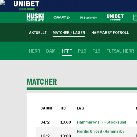
AKTUELLT
MATCHER / LAGEN
HAMMARBY FOTBOLL
HERR
DAM
HTFF
P19
F19
FUTSAL HERR
MATCHER
DATUM
TID
LAG
04/2
13:00
Hammarby TFF - Stocksund
Nordic United - Hammarby
12/2
13:00