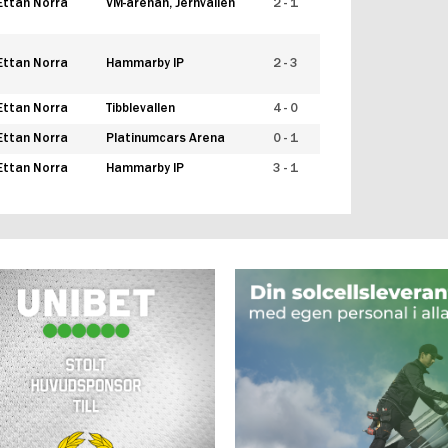
Ettan Norra
VM-arenan, Jernvallen
2 - 1
Ettan Norra
Hammarby IP
2 - 3
Ettan Norra
Tibblevallen
4 - 0
Ettan Norra
Platinumcars Arena
0 - 1
Ettan Norra
Hammarby IP
3 - 1