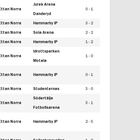
Jurek Arena
Ettan Norra
0 - 1
Danderyd
Ettan Norra
Hammarby IP
3 - 2
Ettan Norra
Sola Arena
2 - 2
Ettan Norra
Hammarby IP
1 - 2
Idrottsparken
Ettan Norra
1 - 0
Motala
Ettan Norra
Hammarby IP
0 - 1
Ettan Norra
Studenternas
3 - 0
Södertälje
Ettan Norra
3 - 1
Fotbollsarena
Ettan Norra
Hammarby IP
2 - 5