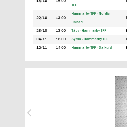
14/10
16:00
TFF
Hammarby TFF - Nordic
22/10
13:00
United
28/10
13:00
Täby - Hammarby TFF
04/11
16:00
Sylvia - Hammarby TFF
12/11
14:00
Hammarby TFF - Dalkurd