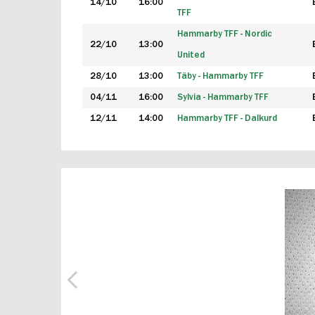
14/10
16:00
TFF
Hammarby TFF - Nordic
22/10
13:00
United
28/10
13:00
Täby - Hammarby TFF
04/11
16:00
Sylvia - Hammarby TFF
12/11
14:00
Hammarby TFF - Dalkurd