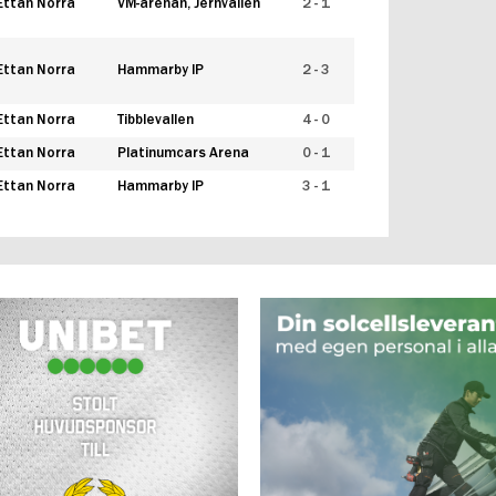
Ettan Norra
VM-arenan, Jernvallen
2 - 1
Ettan Norra
Hammarby IP
2 - 3
Ettan Norra
Tibblevallen
4 - 0
Ettan Norra
Platinumcars Arena
0 - 1
Ettan Norra
Hammarby IP
3 - 1