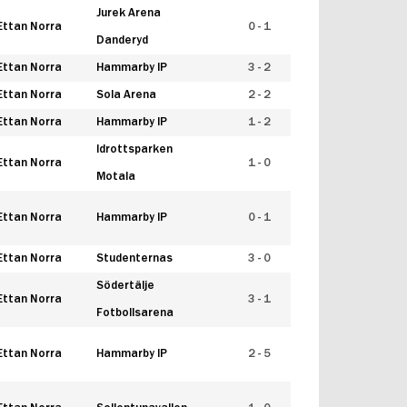
Jurek Arena
Ettan Norra
0 - 1
Danderyd
Ettan Norra
Hammarby IP
3 - 2
Ettan Norra
Sola Arena
2 - 2
Ettan Norra
Hammarby IP
1 - 2
Idrottsparken
Ettan Norra
1 - 0
Motala
Ettan Norra
Hammarby IP
0 - 1
Ettan Norra
Studenternas
3 - 0
Södertälje
Ettan Norra
3 - 1
Fotbollsarena
Ettan Norra
Hammarby IP
2 - 5