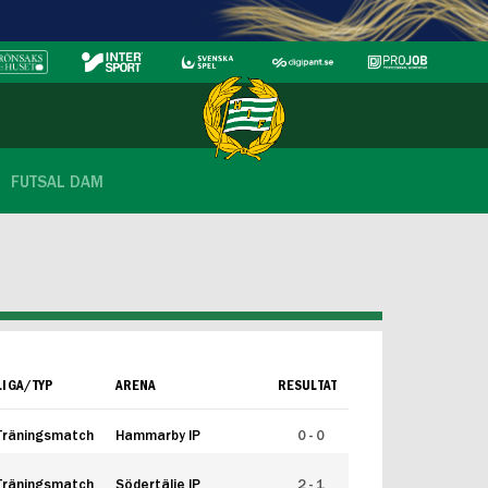
FUTSAL DAM
LIGA/TYP
ARENA
RESULTAT
Träningsmatch
Hammarby IP
0 - 0
Träningsmatch
Södertälje IP
2 - 1