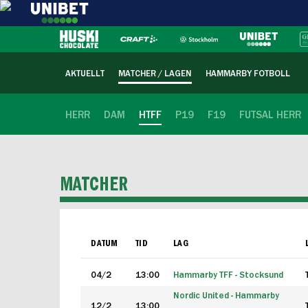
AKTUELLT
MATCHER / LAGEN
HAMMARBY FOTBOLL
HERR
DAM
HTFF
P19
F19
FUTSAL HERR
MATCHER
DATUM
TID
LAG
04/2
13:00
Hammarby TFF - Stocksund
Nordic United - Hammarby
12/2
13:00