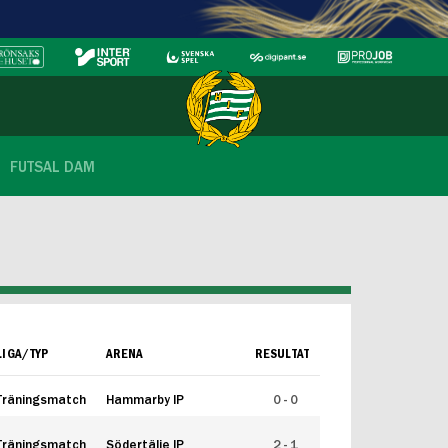
FUTSAL DAM
LIGA/TYP
ARENA
RESULTAT
Träningsmatch
Hammarby IP
0 - 0
Träningsmatch
Södertälje IP
2 - 1