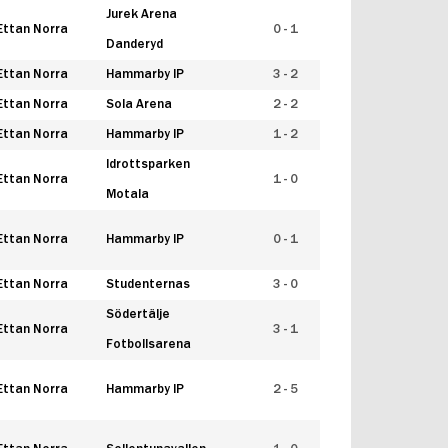
Jurek Arena
Ettan Norra
0 - 1
Danderyd
Ettan Norra
Hammarby IP
3 - 2
Ettan Norra
Sola Arena
2 - 2
Ettan Norra
Hammarby IP
1 - 2
Idrottsparken
Ettan Norra
1 - 0
Motala
Ettan Norra
Hammarby IP
0 - 1
Ettan Norra
Studenternas
3 - 0
Södertälje
Ettan Norra
3 - 1
Fotbollsarena
Ettan Norra
Hammarby IP
2 - 5