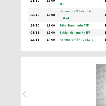
14/10
16:00
TFF
Hammarby TFF - Nordic
22/10
13:00
United
28/10
13:00
Täby - Hammarby TFF
04/11
16:00
Sylvia - Hammarby TFF
12/11
14:00
Hammarby TFF - Dalkurd