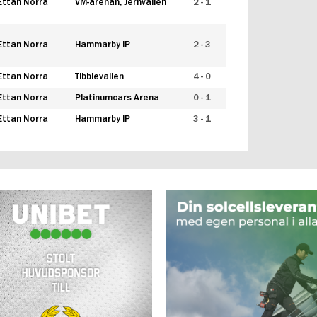
Ettan Norra
VM-arenan, Jernvallen
2 - 1
Ettan Norra
Hammarby IP
2 - 3
Ettan Norra
Tibblevallen
4 - 0
Ettan Norra
Platinumcars Arena
0 - 1
Ettan Norra
Hammarby IP
3 - 1