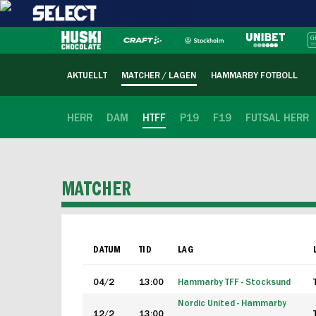
AKTUELLT
MATCHER / LAGEN
HAMMARBY FOTBOLL
HERR
DAM
HTFF
P19
F19
FUTSAL HERR
MATCHER
DATUM
TID
LAG
04/2
13:00
Hammarby TFF - Stocksund
Nordic United - Hammarby
12/2
13:00