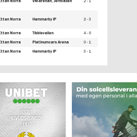
Ettan Norra
VM-arenan, Jernvallen
2 - 1
Ettan Norra
Hammarby IP
2 - 3
Ettan Norra
Tibblevallen
4 - 0
Ettan Norra
Platinumcars Arena
0 - 1
Ettan Norra
Hammarby IP
3 - 1