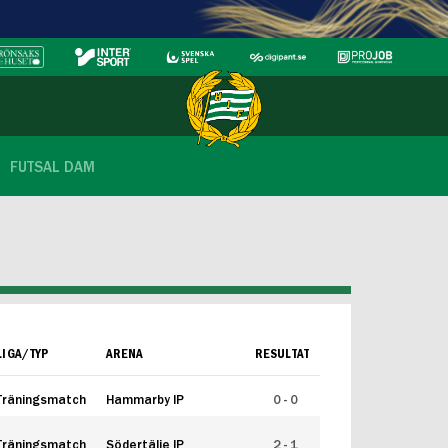
FUTSAL DAM
LIGA/TYP
ARENA
RESULTAT
Träningsmatch
Hammarby IP
0 - 0
Träningsmatch
Södertälje IP
2 - 1