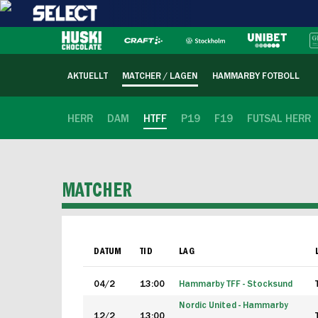
AKTUELLT
MATCHER / LAGEN
HAMMARBY FOTBOLL
HERR
DAM
HTFF
P19
F19
FUTSAL HERR
MATCHER
DATUM
TID
LAG
04/2
13:00
Hammarby TFF - Stocksund
Nordic United - Hammarby
12/2
13:00