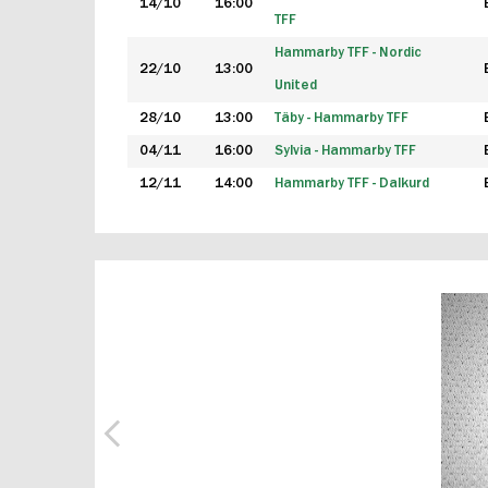
14/10
16:00
TFF
Hammarby TFF - Nordic
22/10
13:00
United
28/10
13:00
Täby - Hammarby TFF
04/11
16:00
Sylvia - Hammarby TFF
12/11
14:00
Hammarby TFF - Dalkurd