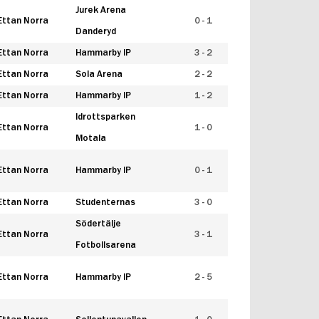
Jurek Arena
Ettan Norra
0 - 1
Danderyd
Ettan Norra
Hammarby IP
3 - 2
Ettan Norra
Sola Arena
2 - 2
Ettan Norra
Hammarby IP
1 - 2
Idrottsparken
Ettan Norra
1 - 0
Motala
Ettan Norra
Hammarby IP
0 - 1
Ettan Norra
Studenternas
3 - 0
Södertälje
Ettan Norra
3 - 1
Fotbollsarena
Ettan Norra
Hammarby IP
2 - 5