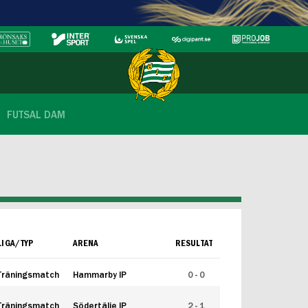
FUTSAL DAM
LIGA/TYP
ARENA
RESULTAT
Träningsmatch
Hammarby IP
0 - 0
Träningsmatch
Södertälje IP
2 - 1