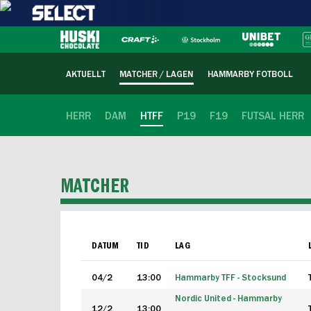
AKTUELLT
MATCHER / LAGEN
HAMMARBY FOTBOLL
HERR
DAM
HTFF
P19
F19
FUTSAL HERR
MATCHER
DATUM
TID
LAG
04/2
13:00
Hammarby TFF - Stocksund
Nordic United - Hammarby
12/2
13:00