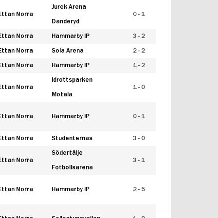
Jurek Arena
Ettan Norra
0 - 1
Danderyd
Ettan Norra
Hammarby IP
3 - 2
Ettan Norra
Sola Arena
2 - 2
Ettan Norra
Hammarby IP
1 - 2
Idrottsparken
Ettan Norra
1 - 0
Motala
Ettan Norra
Hammarby IP
0 - 1
Ettan Norra
Studenternas
3 - 0
Södertälje
Ettan Norra
3 - 1
Fotbollsarena
Ettan Norra
Hammarby IP
2 - 5