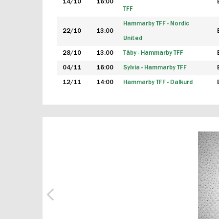
14/10
16:00
TFF
Hammarby TFF - Nordic
22/10
13:00
United
28/10
13:00
Täby - Hammarby TFF
04/11
16:00
Sylvia - Hammarby TFF
12/11
14:00
Hammarby TFF - Dalkurd