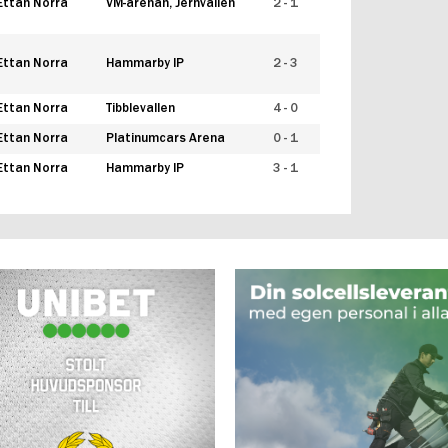
Ettan Norra
VM-arenan, Jernvallen
2 - 1
Ettan Norra
Hammarby IP
2 - 3
Ettan Norra
Tibblevallen
4 - 0
Ettan Norra
Platinumcars Arena
0 - 1
Ettan Norra
Hammarby IP
3 - 1