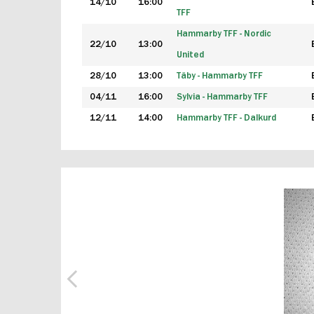
14/10
16:00
TFF
Hammarby TFF - Nordic
22/10
13:00
United
28/10
13:00
Täby - Hammarby TFF
04/11
16:00
Sylvia - Hammarby TFF
12/11
14:00
Hammarby TFF - Dalkurd