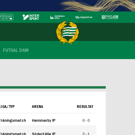
FUTSAL DAM
LIGA/TYP
ARENA
RESULTAT
Träningsmatch
Hammarby IP
0 - 0
Träningsmatch
Södertälje IP
2 - 1