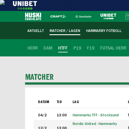
AKTUELLT
MATCHER / LAGEN
HAMMARBY FOTBOLL
HERR
DAM
HTFF
P19
F19
FUTSAL HERR
MATCHER
DATUM
TID
LAG
04/2
13:00
Hammarby TFF - Stocksund
Nordic United - Hammarby
12/2
13:00