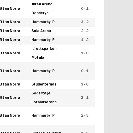
Jurek Arena
Ettan Norra
0 - 1
Danderyd
Ettan Norra
Hammarby IP
3 - 2
Ettan Norra
Sola Arena
2 - 2
Ettan Norra
Hammarby IP
1 - 2
Idrottsparken
Ettan Norra
1 - 0
Motala
Ettan Norra
Hammarby IP
0 - 1
Ettan Norra
Studenternas
3 - 0
Södertälje
Ettan Norra
3 - 1
Fotbollsarena
Ettan Norra
Hammarby IP
2 - 5