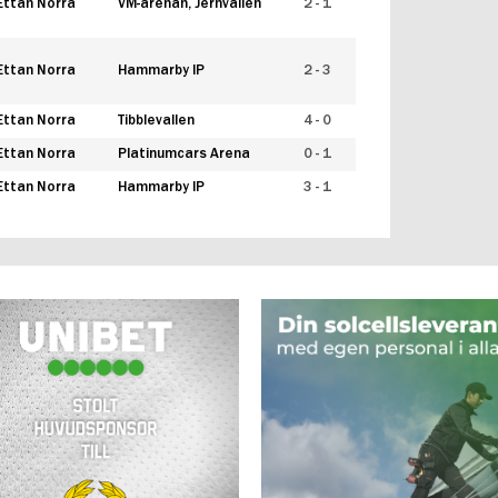
Ettan Norra
VM-arenan, Jernvallen
2 - 1
Ettan Norra
Hammarby IP
2 - 3
Ettan Norra
Tibblevallen
4 - 0
Ettan Norra
Platinumcars Arena
0 - 1
Ettan Norra
Hammarby IP
3 - 1