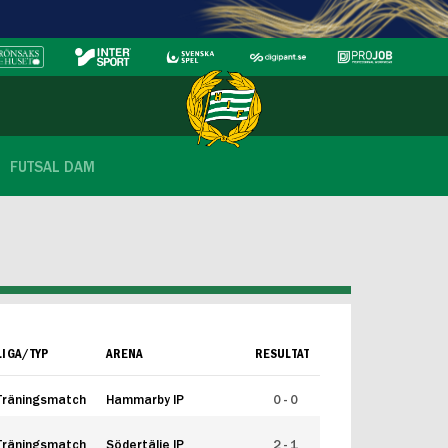
FUTSAL DAM
LIGA/TYP
ARENA
RESULTAT
Träningsmatch
Hammarby IP
0 - 0
Träningsmatch
Södertälje IP
2 - 1