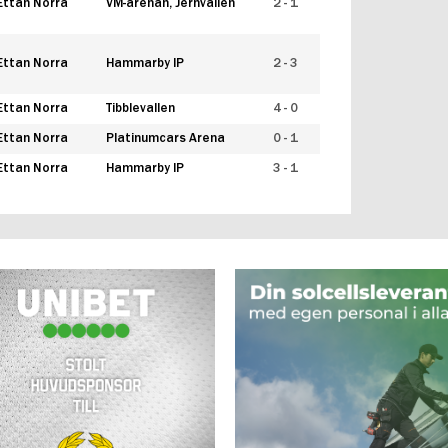
Ettan Norra
VM-arenan, Jernvallen
2 - 1
Ettan Norra
Hammarby IP
2 - 3
Ettan Norra
Tibblevallen
4 - 0
Ettan Norra
Platinumcars Arena
0 - 1
Ettan Norra
Hammarby IP
3 - 1