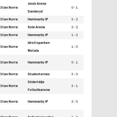
Jurek Arena
Ettan Norra
0 - 1
Danderyd
Ettan Norra
Hammarby IP
3 - 2
Ettan Norra
Sola Arena
2 - 2
Ettan Norra
Hammarby IP
1 - 2
Idrottsparken
Ettan Norra
1 - 0
Motala
Ettan Norra
Hammarby IP
0 - 1
Ettan Norra
Studenternas
3 - 0
Södertälje
Ettan Norra
3 - 1
Fotbollsarena
Ettan Norra
Hammarby IP
2 - 5