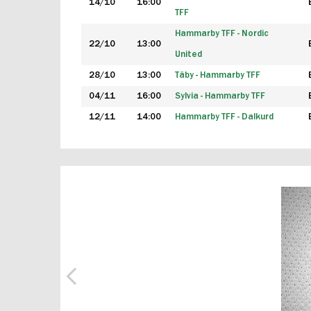
14/10
16:00
TFF
Hammarby TFF - Nordic
22/10
13:00
United
28/10
13:00
Täby - Hammarby TFF
04/11
16:00
Sylvia - Hammarby TFF
12/11
14:00
Hammarby TFF - Dalkurd