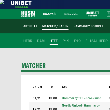
AKTUELLT
MATCHER / LAGEN
HAMMARBY FOTBOLL
HERR
DAM
HTFF
P19
F19
FUTSAL HERR
MATCHER
DATUM
TID
LAG
04/2
13:00
Hammarby TFF - Stocksund
Nordic United - Hammarby
12/2
13:00