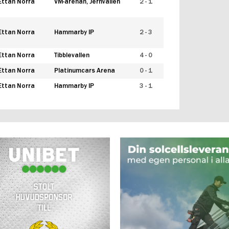
Ettan Norra
VM-arenan, Jernvallen
2 - 1
Ettan Norra
Hammarby IP
2 - 3
Ettan Norra
Tibblevallen
4 - 0
Ettan Norra
Platinumcars Arena
0 - 1
Ettan Norra
Hammarby IP
3 - 1