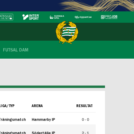
FUTSAL DAM
LIGA/TYP
ARENA
RESULTAT
Träningsmatch
Hammarby IP
0 - 0
Träningsmatch
Södertälje IP
2 - 1