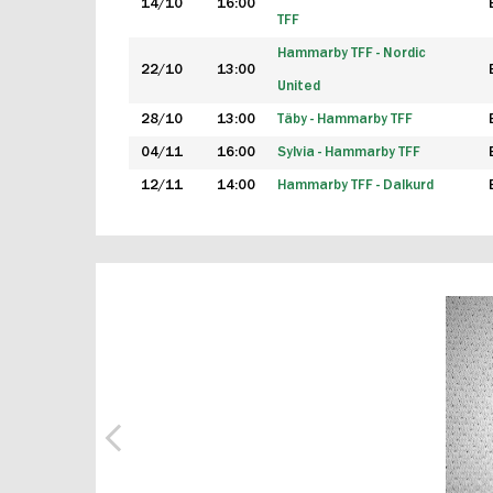
14/10
16:00
TFF
Hammarby TFF - Nordic
22/10
13:00
United
28/10
13:00
Täby - Hammarby TFF
04/11
16:00
Sylvia - Hammarby TFF
12/11
14:00
Hammarby TFF - Dalkurd