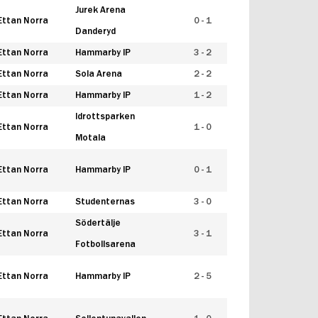
Jurek Arena
Ettan Norra
0 - 1
Danderyd
Ettan Norra
Hammarby IP
3 - 2
Ettan Norra
Sola Arena
2 - 2
Ettan Norra
Hammarby IP
1 - 2
Idrottsparken
Ettan Norra
1 - 0
Motala
Ettan Norra
Hammarby IP
0 - 1
Ettan Norra
Studenternas
3 - 0
Södertälje
Ettan Norra
3 - 1
Fotbollsarena
Ettan Norra
Hammarby IP
2 - 5