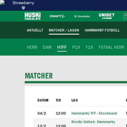
AKTUELLT
MATCHER / LAGEN
HAMMARBY FOTBOLL
HERR
DAM
HTFF
P19
F19
FUTSAL HERR
MATCHER
DATUM
TID
LAG
04/2
13:00
Hammarby TFF - Stocksund
Nordic United - Hammarby
12/2
13:00