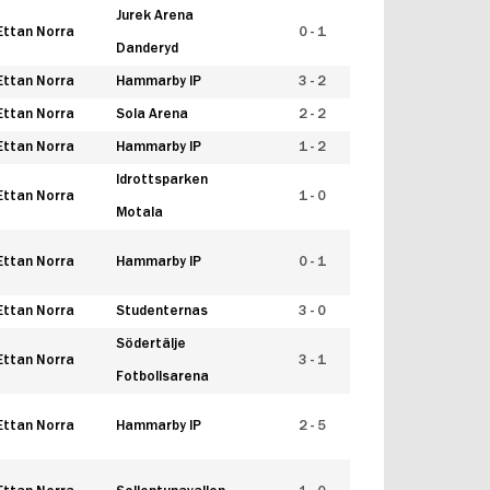
Jurek Arena
Ettan Norra
0 - 1
Danderyd
Ettan Norra
Hammarby IP
3 - 2
Ettan Norra
Sola Arena
2 - 2
Ettan Norra
Hammarby IP
1 - 2
Idrottsparken
Ettan Norra
1 - 0
Motala
Ettan Norra
Hammarby IP
0 - 1
Ettan Norra
Studenternas
3 - 0
Södertälje
Ettan Norra
3 - 1
Fotbollsarena
Ettan Norra
Hammarby IP
2 - 5