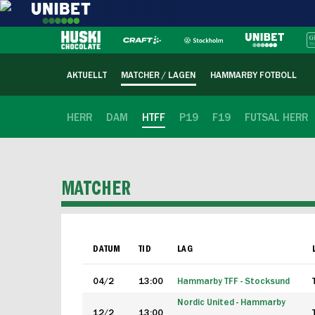
AKTUELLT
MATCHER / LAGEN
HAMMARBY FOTBOLL
HERR
DAM
HTFF
P19
F19
FUTSAL HERR
MATCHER
DATUM
TID
LAG
04/2
13:00
Hammarby TFF - Stocksund
Nordic United - Hammarby
12/2
13:00