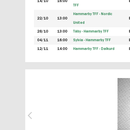
14/10
16:00
TFF
Hammarby TFF - Nordic
22/10
13:00
United
28/10
13:00
Täby - Hammarby TFF
04/11
16:00
Sylvia - Hammarby TFF
12/11
14:00
Hammarby TFF - Dalkurd