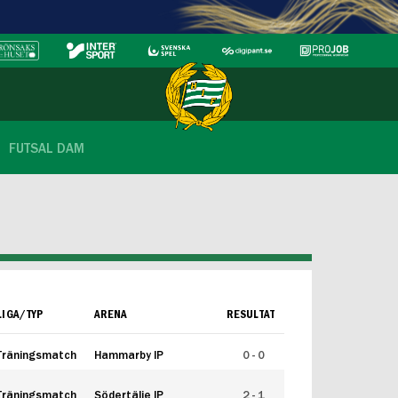
FUTSAL DAM
LIGA/TYP
ARENA
RESULTAT
Träningsmatch
Hammarby IP
0 - 0
Träningsmatch
Södertälje IP
2 - 1