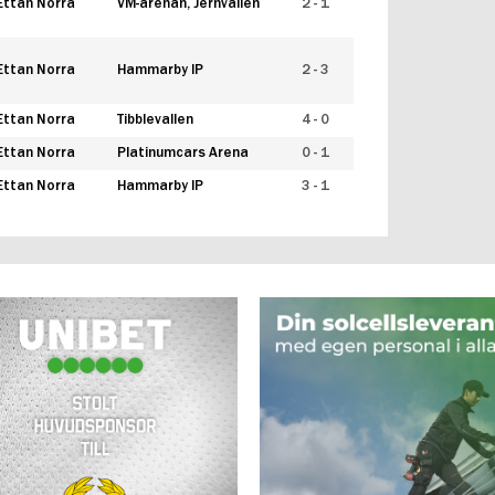
Ettan Norra
VM-arenan, Jernvallen
2 - 1
Ettan Norra
Hammarby IP
2 - 3
Ettan Norra
Tibblevallen
4 - 0
Ettan Norra
Platinumcars Arena
0 - 1
Ettan Norra
Hammarby IP
3 - 1