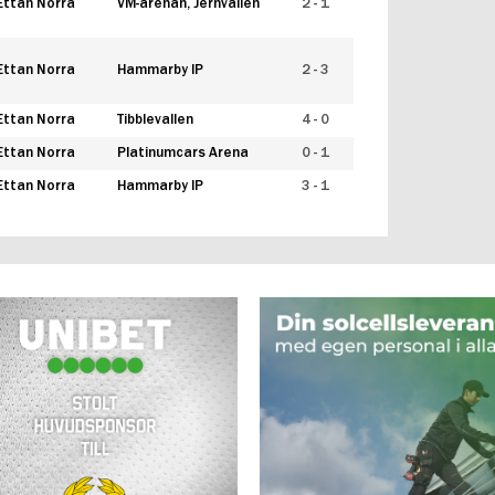
Ettan Norra
VM-arenan, Jernvallen
2 - 1
Ettan Norra
Hammarby IP
2 - 3
Ettan Norra
Tibblevallen
4 - 0
Ettan Norra
Platinumcars Arena
0 - 1
Ettan Norra
Hammarby IP
3 - 1