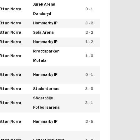
Jurek Arena
Ettan Norra
0 - 1
Danderyd
Ettan Norra
Hammarby IP
3 - 2
Ettan Norra
Sola Arena
2 - 2
Ettan Norra
Hammarby IP
1 - 2
Idrottsparken
Ettan Norra
1 - 0
Motala
Ettan Norra
Hammarby IP
0 - 1
Ettan Norra
Studenternas
3 - 0
Södertälje
Ettan Norra
3 - 1
Fotbollsarena
Ettan Norra
Hammarby IP
2 - 5