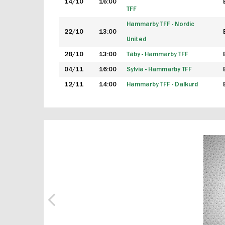
14/10
16:00
TFF
Hammarby TFF - Nordic
22/10
13:00
United
28/10
13:00
Täby - Hammarby TFF
04/11
16:00
Sylvia - Hammarby TFF
12/11
14:00
Hammarby TFF - Dalkurd