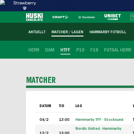
AKTUELLT
MATCHER / LAGEN
HAMMARBY FOTBOLL
HERR
DAM
HTFF
P19
F19
FUTSAL HERR
MATCHER
DATUM
TID
LAG
04/2
13:00
Hammarby TFF - Stocksund
Nordic United - Hammarby
12/2
13:00