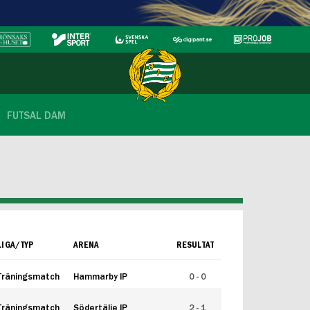
FUTSAL DAM
LIGA/TYP
ARENA
RESULTAT
Träningsmatch
Hammarby IP
0 - 0
Träningsmatch
Södertälje IP
2 - 1