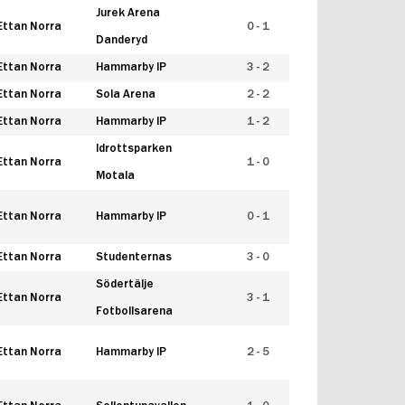
Jurek Arena
Ettan Norra
0 - 1
Danderyd
Ettan Norra
Hammarby IP
3 - 2
Ettan Norra
Sola Arena
2 - 2
Ettan Norra
Hammarby IP
1 - 2
Idrottsparken
Ettan Norra
1 - 0
Motala
Ettan Norra
Hammarby IP
0 - 1
Ettan Norra
Studenternas
3 - 0
Södertälje
Ettan Norra
3 - 1
Fotbollsarena
Ettan Norra
Hammarby IP
2 - 5