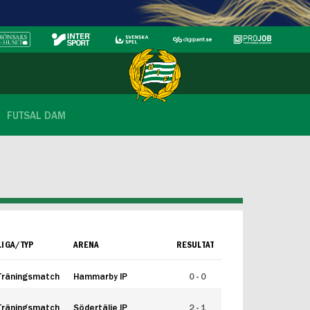
FUTSAL DAM
LIGA/TYP
ARENA
RESULTAT
Träningsmatch
Hammarby IP
0 - 0
Träningsmatch
Södertälje IP
2 - 1