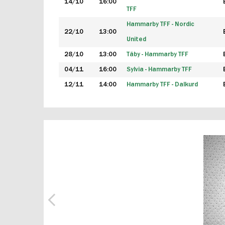
14/10
16:00
TFF
Hammarby TFF - Nordic
22/10
13:00
United
28/10
13:00
Täby - Hammarby TFF
04/11
16:00
Sylvia - Hammarby TFF
12/11
14:00
Hammarby TFF - Dalkurd