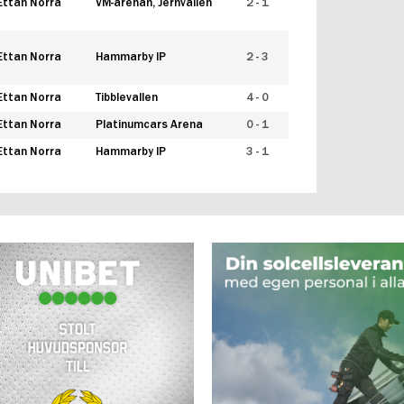
Ettan Norra
VM-arenan, Jernvallen
2 - 1
Ettan Norra
Hammarby IP
2 - 3
Ettan Norra
Tibblevallen
4 - 0
Ettan Norra
Platinumcars Arena
0 - 1
Ettan Norra
Hammarby IP
3 - 1