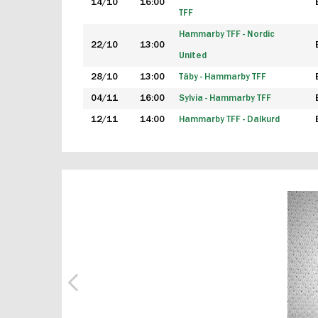
14/10
16:00
TFF
Hammarby TFF - Nordic
22/10
13:00
United
28/10
13:00
Täby - Hammarby TFF
04/11
16:00
Sylvia - Hammarby TFF
12/11
14:00
Hammarby TFF - Dalkurd