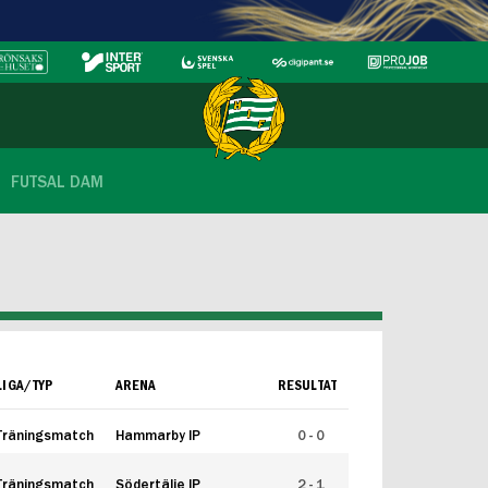
FUTSAL DAM
LIGA/TYP
ARENA
RESULTAT
Träningsmatch
Hammarby IP
0 - 0
Träningsmatch
Södertälje IP
2 - 1