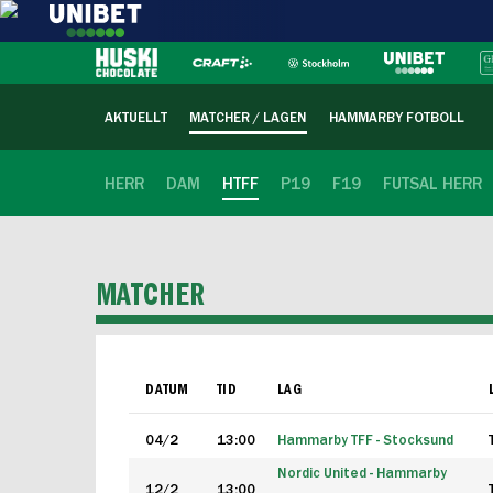
AKTUELLT
MATCHER / LAGEN
HAMMARBY FOTBOLL
HERR
DAM
HTFF
P19
F19
FUTSAL HERR
MATCHER
DATUM
TID
LAG
04/2
13:00
Hammarby TFF - Stocksund
Nordic United - Hammarby
12/2
13:00