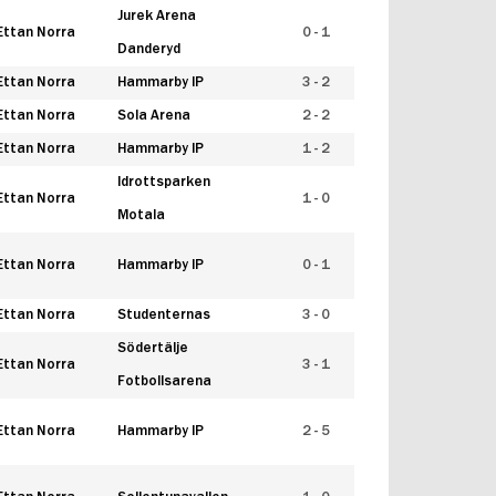
Jurek Arena
Ettan Norra
0 - 1
Danderyd
Ettan Norra
Hammarby IP
3 - 2
Ettan Norra
Sola Arena
2 - 2
Ettan Norra
Hammarby IP
1 - 2
Idrottsparken
Ettan Norra
1 - 0
Motala
Ettan Norra
Hammarby IP
0 - 1
Ettan Norra
Studenternas
3 - 0
Södertälje
Ettan Norra
3 - 1
Fotbollsarena
Ettan Norra
Hammarby IP
2 - 5