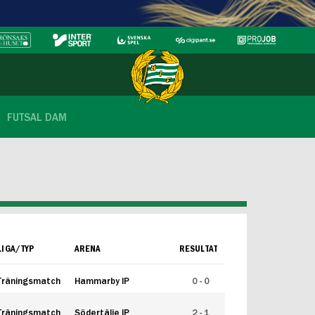
FUTSAL DAM
LIGA/TYP
ARENA
RESULTAT
Träningsmatch
Hammarby IP
0 - 0
Träningsmatch
Södertälje IP
2 - 1