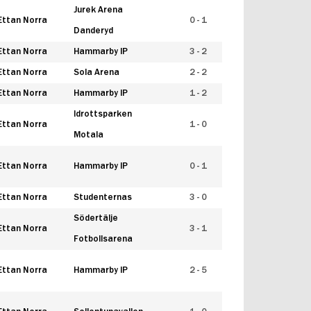
Jurek Arena
Ettan Norra
0 - 1
Danderyd
Ettan Norra
Hammarby IP
3 - 2
Ettan Norra
Sola Arena
2 - 2
Ettan Norra
Hammarby IP
1 - 2
Idrottsparken
Ettan Norra
1 - 0
Motala
Ettan Norra
Hammarby IP
0 - 1
Ettan Norra
Studenternas
3 - 0
Södertälje
Ettan Norra
3 - 1
Fotbollsarena
Ettan Norra
Hammarby IP
2 - 5