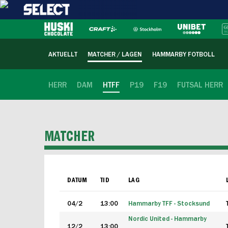
AKTUELLT
MATCHER / LAGEN
HAMMARBY FOTBOLL
HERR
DAM
HTFF
P19
F19
FUTSAL HERR
MATCHER
DATUM
TID
LAG
04/2
13:00
Hammarby TFF - Stocksund
Nordic United - Hammarby
12/2
13:00