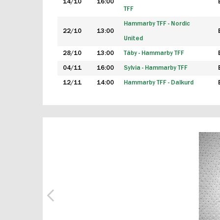
14/10
16:00
TFF
Hammarby TFF - Nordic
22/10
13:00
United
28/10
13:00
Täby - Hammarby TFF
04/11
16:00
Sylvia - Hammarby TFF
12/11
14:00
Hammarby TFF - Dalkurd