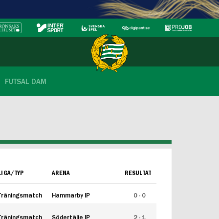
FUTSAL DAM
LIGA/TYP
ARENA
RESULTAT
Träningsmatch
Hammarby IP
0 - 0
Träningsmatch
Södertälje IP
2 - 1