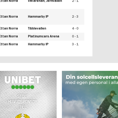
Ettan Norra
VM-arenan, Jernvallen
2 - 1
Ettan Norra
Hammarby IP
2 - 3
Ettan Norra
Tibblevallen
4 - 0
Ettan Norra
Platinumcars Arena
0 - 1
Ettan Norra
Hammarby IP
3 - 1