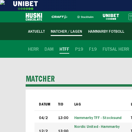
AKTUELLT
MATCHER / LAGEN
HAMMARBY FOTBOLL
HERR
DAM
HTFF
P19
F19
FUTSAL HERR
MATCHER
DATUM
TID
LAG
04/2
13:00
Hammarby TFF - Stocksund
Nordic United - Hammarby
12/2
13:00