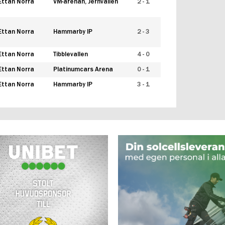
Ettan Norra
VM-arenan, Jernvallen
2 - 1
Ettan Norra
Hammarby IP
2 - 3
Ettan Norra
Tibblevallen
4 - 0
Ettan Norra
Platinumcars Arena
0 - 1
Ettan Norra
Hammarby IP
3 - 1