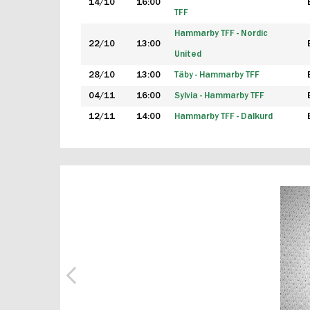
14/10
16:00
TFF
Hammarby TFF - Nordic
22/10
13:00
United
28/10
13:00
Täby - Hammarby TFF
04/11
16:00
Sylvia - Hammarby TFF
12/11
14:00
Hammarby TFF - Dalkurd