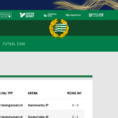
FUTSAL DAM
LIGA/TYP
ARENA
RESULTAT
Träningsmatch
Hammarby IP
0 - 0
Träningsmatch
Södertälje IP
2 - 1