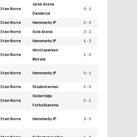
Jurek Arena
Ettan Norra
0 - 1
Danderyd
Ettan Norra
Hammarby IP
3 - 2
Ettan Norra
Sola Arena
2 - 2
Ettan Norra
Hammarby IP
1 - 2
Idrottsparken
Ettan Norra
1 - 0
Motala
Ettan Norra
Hammarby IP
0 - 1
Ettan Norra
Studenternas
3 - 0
Södertälje
Ettan Norra
3 - 1
Fotbollsarena
Ettan Norra
Hammarby IP
2 - 5