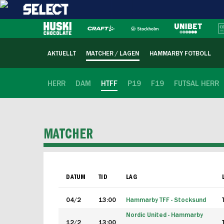
AKTUELLT
MATCHER / LAGEN
HAMMARBY FOTBOLL
HERR
DAM
HTFF
P19
F19
FUTSAL HERR
MATCHER
DATUM
TID
LAG
04/2
13:00
Hammarby TFF - Stocksund
Nordic United - Hammarby
12/2
13:00