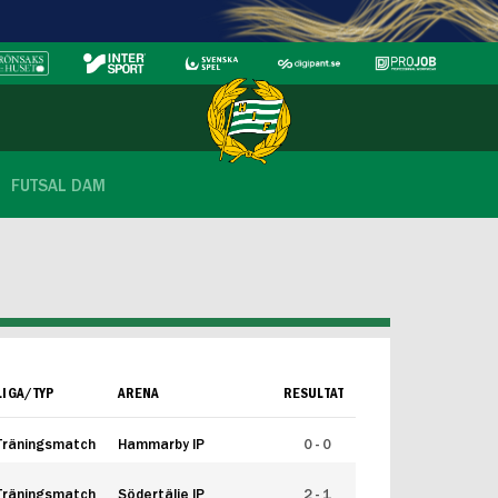
FUTSAL DAM
LIGA/TYP
ARENA
RESULTAT
Träningsmatch
Hammarby IP
0 - 0
Träningsmatch
Södertälje IP
2 - 1