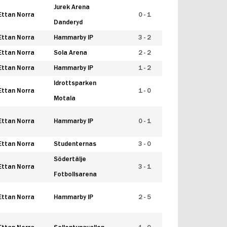
Jurek Arena
Ettan Norra
0 - 1
Danderyd
Ettan Norra
Hammarby IP
3 - 2
Ettan Norra
Sola Arena
2 - 2
Ettan Norra
Hammarby IP
1 - 2
Idrottsparken
Ettan Norra
1 - 0
Motala
Ettan Norra
Hammarby IP
0 - 1
Ettan Norra
Studenternas
3 - 0
Södertälje
Ettan Norra
3 - 1
Fotbollsarena
Ettan Norra
Hammarby IP
2 - 5