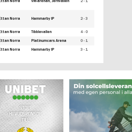
Ettan Norra
VM-arenan, Jernvallen
2 - 1
Ettan Norra
Hammarby IP
2 - 3
Ettan Norra
Tibblevallen
4 - 0
Ettan Norra
Platinumcars Arena
0 - 1
Ettan Norra
Hammarby IP
3 - 1