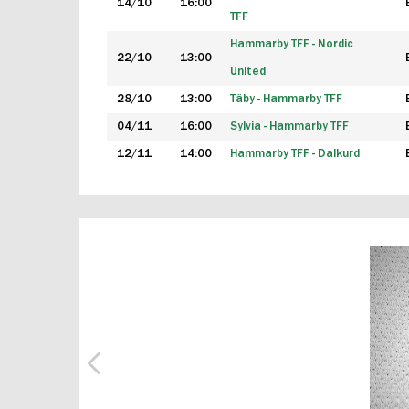
14/10
16:00
TFF
Hammarby TFF - Nordic
22/10
13:00
United
28/10
13:00
Täby - Hammarby TFF
04/11
16:00
Sylvia - Hammarby TFF
12/11
14:00
Hammarby TFF - Dalkurd