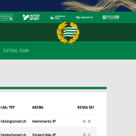
FUTSAL DAM
LIGA/TYP
ARENA
RESULTAT
Träningsmatch
Hammarby IP
0 - 0
Träningsmatch
Södertälje IP
2 - 1