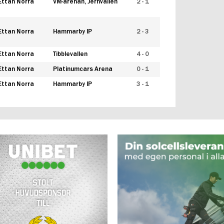
Ettan Norra
VM-arenan, Jernvallen
2 - 1
Ettan Norra
Hammarby IP
2 - 3
Ettan Norra
Tibblevallen
4 - 0
Ettan Norra
Platinumcars Arena
0 - 1
Ettan Norra
Hammarby IP
3 - 1