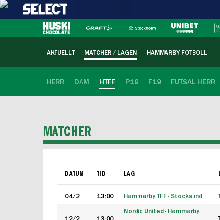
AKTUELLT
MATCHER / LAGEN
HAMMARBY FOTBOLL
HERR
DAM
HTFF
P19
F19
FUTSAL HERR
MATCHER
DATUM
TID
LAG
04/2
13:00
Hammarby TFF - Stocksund
Nordic United - Hammarby
12/2
13:00