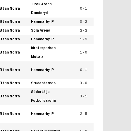
Jurek Arena
Ettan Norra
0 - 1
Danderyd
Ettan Norra
Hammarby IP
3 - 2
Ettan Norra
Sola Arena
2 - 2
Ettan Norra
Hammarby IP
1 - 2
Idrottsparken
Ettan Norra
1 - 0
Motala
Ettan Norra
Hammarby IP
0 - 1
Ettan Norra
Studenternas
3 - 0
Södertälje
Ettan Norra
3 - 1
Fotbollsarena
Ettan Norra
Hammarby IP
2 - 5