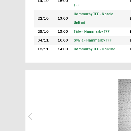
14/10
16:00
TFF
Hammarby TFF - Nordic
22/10
13:00
United
28/10
13:00
Täby - Hammarby TFF
04/11
16:00
Sylvia - Hammarby TFF
12/11
14:00
Hammarby TFF - Dalkurd