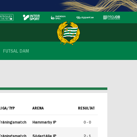
FUTSAL DAM
LIGA/TYP
ARENA
RESULTAT
Träningsmatch
Hammarby IP
0 - 0
Träningsmatch
Södertälje IP
2 - 1