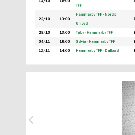
14/10
16:00
TFF
Hammarby TFF - Nordic
22/10
13:00
United
28/10
13:00
Täby - Hammarby TFF
04/11
16:00
Sylvia - Hammarby TFF
12/11
14:00
Hammarby TFF - Dalkurd