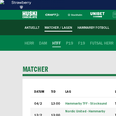
AKTUELLT
MATCHER / LAGEN
HAMMARBY FOTBOLL
HERR
DAM
HTFF
P19
F19
FUTSAL HERR
MATCHER
DATUM
TID
LAG
04/2
13:00
Hammarby TFF - Stocksund
Nordic United - Hammarby
12/2
13:00