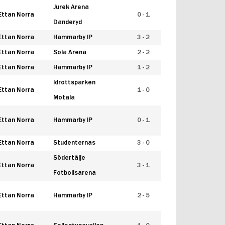
Jurek Arena
Ettan Norra
0 - 1
Danderyd
Ettan Norra
Hammarby IP
3 - 2
Ettan Norra
Sola Arena
2 - 2
Ettan Norra
Hammarby IP
1 - 2
Idrottsparken
Ettan Norra
1 - 0
Motala
Ettan Norra
Hammarby IP
0 - 1
Ettan Norra
Studenternas
3 - 0
Södertälje
Ettan Norra
3 - 1
Fotbollsarena
Ettan Norra
Hammarby IP
2 - 5