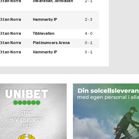
Ettan Norra
VM-arenan, Jernvallen
2 - 1
Ettan Norra
Hammarby IP
2 - 3
Ettan Norra
Tibblevallen
4 - 0
Ettan Norra
Platinumcars Arena
0 - 1
Ettan Norra
Hammarby IP
3 - 1